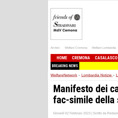
Archivi:
Welfare Cremona
Welfare Lombardia
HOME
CREMONA
CASALASCO
BREAKING NEWS
WelfareNetwork
»
Lombardia Notizie
»
L
Manifesto dei ca
fac-simile della
Giovedì 02 Febbraio 2023
|
Scritto da
Redazi