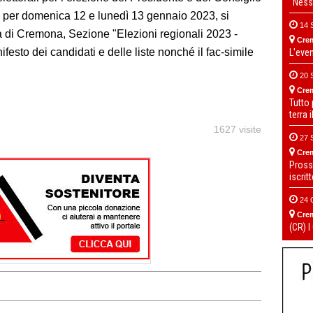
“Ness
e per domenica 12 e lunedì 13 gennaio 2023, si
14 
ra di Cremona, Sezione "Elezioni regionali 2023 -
Cre
ifesto dei candidati e delle liste nonché il fac-simile
L'eve
20 
Cre
Tutto
terra 
1627 visite
27 
Cre
Pross
iscrit
24 
Cre
(CR) I