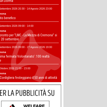
un Dorma”
Settembre 2026 20:30 - 14 Agosto 2026 23:00
mona
nto benefico
Settembre 2026 09:00 - 14:00
mona
 pronto per “LMC - La Mezza di Cremona” si
il 20 settembre
Settembre 2026 09:00 - 27 Agosto 2026 19:00
mona
ima fermata Volontariato' :100 realtà
te
Ottobre 2026 21:00 - 23:00
mona
 Cordigliera festeggiano il 50 anni di attività