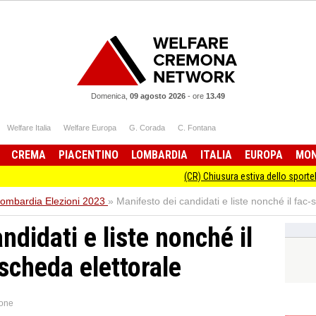
Domenica,
09 agosto 2026
-
ore
13.49
Welfare Italia
Welfare Europa
G. Corada
C. Fontana
CREMA
PIACENTINO
LOMBARDIA
ITALIA
EUROPA
MO
(CR) Chiusura estiva dello sportello Informagiov
ombardia Elezioni 2023
»
Manifesto dei candidati e liste nonché il fac-
ndidati e liste nonché il
 scheda elettorale
one