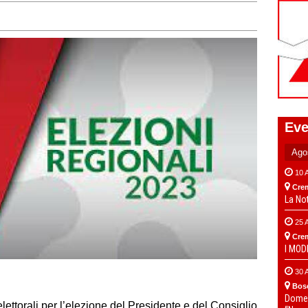
Eve
10 
Cre
La No
25 
Cre
I MO
30 
Bos
Domen
lettorali per l’elezione del Presidente e del Consiglio