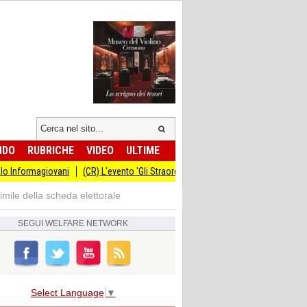
NDO
RUBRICHE
VIDEO
ULTIME
ani
(CR) L'evento 'Gli Straordinari' con Carlo Cracco anticipato al 14 settembr
simile della scheda elettorale
SEGUI
WELFARE NETWORK
Select Language
▼