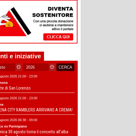
nti e iniziative
Agosto 2026 21:00 - 23:00
mona
tte di San Lorenzo
Agosto 2026 21:00 - 23:00
ma
DENA CITY RAMBLERS ARRIVANO A CREMA!
Agosto 2026 06:38 - 09:00
co ex Parmigiano
ica 30 agosto torna il concerto all’alba