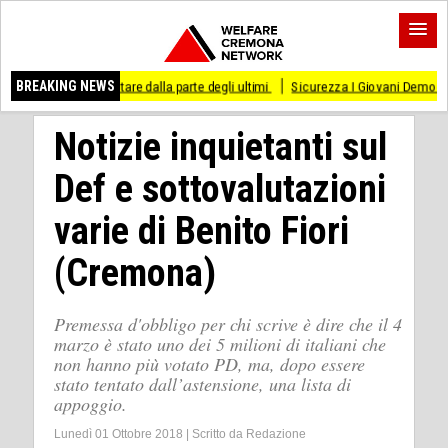
i stare dalla parte degli ultimi
BREAKING NEWS
Sicurezza I Giovani Democratici ribattono ai Gi
Notizie inquietanti sul
Def e sottovalutazioni
varie di Benito Fiori
(Cremona)
Premessa d'obbligo per chi scrive è dire che il 4
marzo è stato uno dei 5 milioni di italiani che
non hanno più votato PD, ma, dopo essere
stato tentato dall’astensione, una lista di
appoggio.
Lunedì 01 Ottobre 2018
|
Scritto da
Redazione