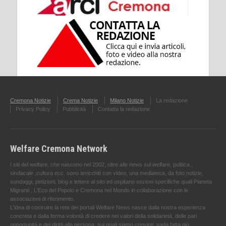
Cremona Notizie
Crema Notizie
Milano Notizie
La redazione
Privacy Policy
Pubblicità
Contatta la redazione
Welfare Cremona Network
I siti del welfare, che nascono nel 2002, oltre alle news sul welfare, politica ,
sindacale ,cultura ecc. sono arricchiti con video, una mediateca, da foto notizie,
sondaggi, petizioni, blog e lettere al sito ed ospitano sezioni specifiche quali Pianeta
Migranti , L'Eco del Popolo e Cremona nel Mondo in collaborazione con le
associazioni di riferimento.
L'idea di costruire la rete dei portali Welfare News nasce dalla nostra esperienza
concreta e dalla ferma volontà di credere nei valori della solidarietà, delle pari
opportunità e dei diritti alla persona, sui quali siamo convinti, vada fatta più