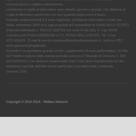
comunicazione e migliore informazione.
L'ambizione è quella di intercettare quei cittadini, giovani o anziani, che abbiamo la
voglia di affrontare questi temi con uno sguardo lungo verso il futuro.
Il portale welfarenetwork.it è stato registrato, al Network Information Center per
l'Italia, nell’ottobre 2005 ed è oggi proprietà di Puntowelfare di GIANCARLO STORTI
[Impresa individuale n. REA CR-188702] con sede in Via Litta, 4- Cap 26100
Cremona con P.IVA 01493300196 e C.F. STRGCR51C10D150T. Tel. e Fax
0372.453429 . E-mail di servizio puntowelfare@welfarenetwork.it ; indirizzo PEC
storti.giancarlo@legalmail.it
Il portale è un quotidiano gratuito on line, supplemento di www.welfareitalia.it ,Iscritto
nel Pubblico registro della stampa periodica presso il Tribunale di Cremona n. 393
dal 24/09/203 e con direttore responsabile Gian Carlo Storti regolarmente iscritto
nell’elenco speciale dell’Albo tenuto dall’Ordine Giornalisti della Lombardia.
Gennaio 2016
Copyright © 2010-2014 - Welfare Network