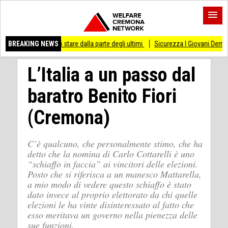
so di stare dalla parte degli ultimi
BREAKING NEWS
Sicurezza I Giovani Democratici ribattono ai
L’Italia a un passo dal
baratro Benito Fiori
(Cremona)
C’è qualcuno, che personalmente stimo, che ha
detto che la nomina di Carlo Cottarelli è uno
“schiaffo in faccia” ai vincitori delle elezioni.
Posto che si riferisca a un manesco Mattarella,
a mio modo di vedere questo schiaffo è stato
dato invece al proprio elettorato da chi quelle
elezioni le ha vinte disinteressato al fatto che
esso meritava un governo nella pienezza delle
sue funzioni.