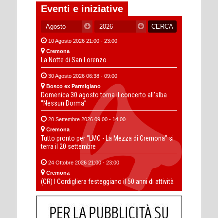
Eventi e iniziative
10 Agosto 2026 21:00 - 23:00
Cremona
La Notte di San Lorenzo
30 Agosto 2026 06:38 - 09:00
Bosco ex Parmigiano
Domenica 30 agosto torna il concerto all’alba
“Nessun Dorma”
20 Settembre 2026 09:00 - 14:00
Cremona
Tutto pronto per “LMC - La Mezza di Cremona” si
terra il 20 settembre
24 Ottobre 2026 21:00 - 23:00
Cremona
(CR) I Cordigliera festeggiano il 50 anni di attività