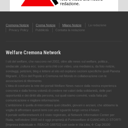
Cremona Notizie
Crema Notizie
Milano Notizie
La redazione
Privacy Policy
Pubblicità
Contatta la redazione
Welfare Cremona Network
I siti del welfare, che nascono nel 2002, oltre alle news sul welfare, politica ,
sindacale ,cultura ecc. sono arricchiti con video, una mediateca, da foto notizie,
sondaggi, petizioni, blog e lettere al sito ed ospitano sezioni specifiche quali Pianeta
Migranti , L'Eco del Popolo e Cremona nel Mondo in collaborazione con le
associazioni di riferimento.
L'idea di costruire la rete dei portali Welfare News nasce dalla nostra esperienza
concreta e dalla ferma volontà di credere nei valori della solidarietà, delle pari
opportunità e dei diritti alla persona, sui quali siamo convinti, vada fatta più
comunicazione e migliore informazione.
L'ambizione è quella di intercettare quei cittadini, giovani o anziani, che abbiamo la
voglia di affrontare questi temi con uno sguardo lungo verso il futuro.
Il portale welfarenetwork.it è stato registrato, al Network Information Center per
l'Italia, nell’ottobre 2005 ed è oggi proprietà di Puntowelfare di GIANCARLO STORTI
[Impresa individuale n. REA CR-188702] con sede in Via Litta, 4- Cap 26100