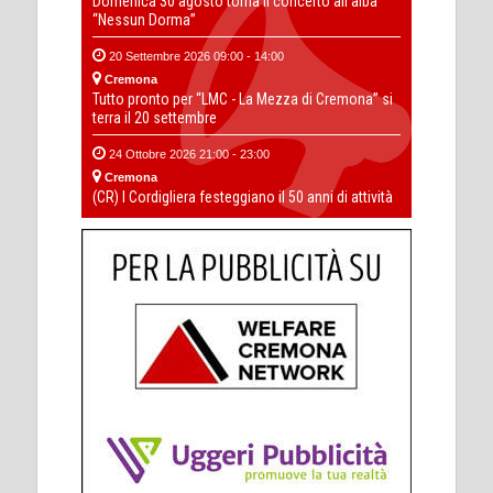
Domenica 30 agosto torna il concerto all’alba
“Nessun Dorma”
20 Settembre 2026 09:00 - 14:00
Cremona
Tutto pronto per “LMC - La Mezza di Cremona” si
terra il 20 settembre
24 Ottobre 2026 21:00 - 23:00
Cremona
(CR) I Cordigliera festeggiano il 50 anni di attività