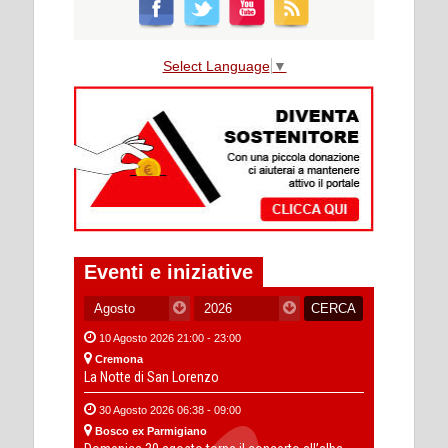
Select Language
▼
Eventi e iniziative
10 Agosto 2026 21:00 - 23:00
Cremona
La Notte di San Lorenzo
30 Agosto 2026 06:38 - 09:00
Bosco ex Parmigiano