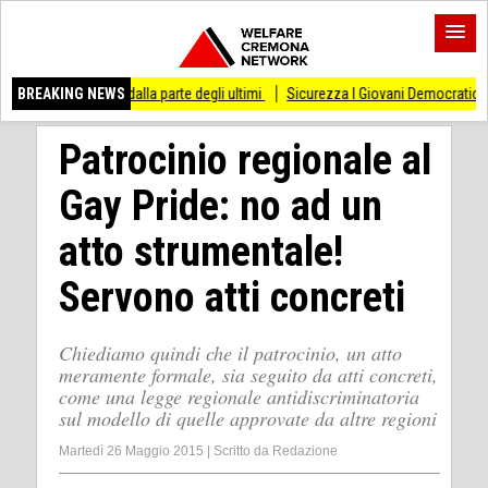
di stare dalla parte degli ultimi
BREAKING NEWS
Sicurezza I Giovani Democratici ribattono ai Gi
Patrocinio regionale al
Gay Pride: no ad un
atto strumentale!
Servono atti concreti
Chiediamo quindi che il patrocinio, un atto
meramente formale, sia seguito da atti concreti,
come una legge regionale antidiscriminatoria
sul modello di quelle approvate da altre regioni
Martedì 26 Maggio 2015
|
Scritto da
Redazione