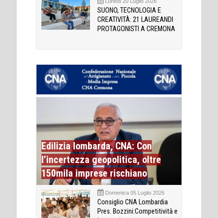
Lunedì 20 Luglio 2026
SUONO, TECNOLOGIA E
CREATIVITÀ: 21 LAUREANDI
PROTAGONISTI A CREMONA
Edilizia lombarda, CNA: Con
l’incertezza geopolitica, oltre
150mila imprese rischiano
Domenica 05 Luglio 2026
Consiglio CNA Lombardia
Pres. Bozzini:Competitività e