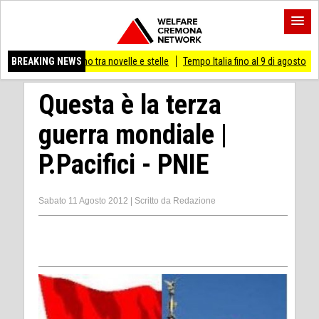
ino tra novelle e stelle
BREAKING NEWS
Tempo Italia fino al 9 di agosto
(Mi) PIANO STRA
Questa è la terza
guerra mondiale |
P.Pacifici - PNIE
Sabato 11 Agosto 2012
|
Scritto da
Redazione