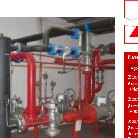
Eve
10 
Cre
La No
25 
Cre
I MO
30 
Bos
Domen