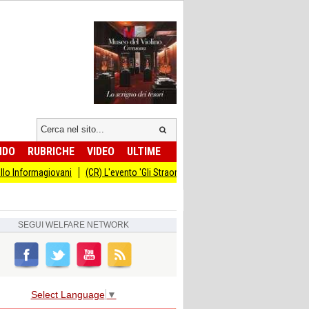
NDO
RUBRICHE
VIDEO
ULTIME
giovani
(CR) L'evento 'Gli Straordinari' con Carlo Cracco anticipato al 14 set
SEGUI
WELFARE NETWORK
Select Language
▼