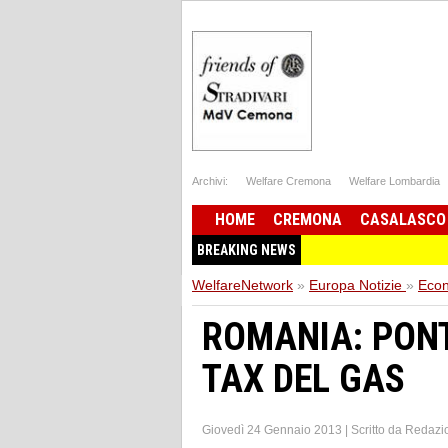
Archivi:
Welfare Cremona
Welfare Lombardia
HOME
CREMONA
CASALASCO
BREAKING NEWS
WelfareNetwork
»
Europa Notizie
»
Eco
ROMANIA: PON
TAX DEL GAS
Giovedì 24 Gennaio 2013
|
Scritto da
Redazi