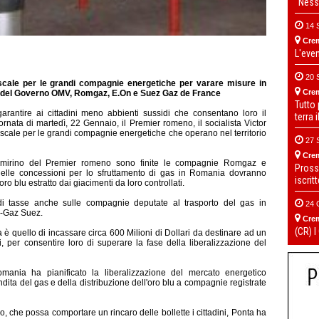
“Ness
14 
Cre
L'eve
20 
iscale per le grandi compagnie energetiche per varare misure in
Cre
ino del Governo OMV, Romgaz, E.On e Suez Gaz de France
Tutto
antire ai cittadini meno abbienti sussidi che consentano loro il
terra 
ornata di martedì, 22 Gennaio, il Premier romeno, il socialista Victor
iscale per le grandi compagnie energetiche che operano nel territorio
27 
Cre
 mirino del Premier romeno sono finite le compagnie Romgaz e
Pross
delle concessioni per lo sfruttamento di gas in Romania dovranno
iscrit
o blu estratto dai giacimenti da loro controllati.
 di tasse anche sulle compagnie deputate al trasporto del gas in
24 
z-Gaz Suez.
Cre
(CR) I
ta è quello di incassare circa 600 Milioni di Dollari da destinare ad un
, per consentire loro di superare la fase della liberalizzazione del
nia ha pianificato la liberalizzazione del mercato energetico
dita del gas e della distribuzione dell'oro blu a compagnie registrate
 che possa comportare un rincaro delle bollette i cittadini, Ponta ha