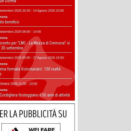
un Dorma”
Settembre 2026 20:30 - 14 Agosto 2026 23:00
mona
nto benefico
Settembre 2026 09:00 - 14:00
mona
 pronto per “LMC - La Mezza di Cremona” si
il 20 settembre
Settembre 2026 09:00 - 27 Agosto 2026 19:00
mona
ima fermata Volontariato' :100 realtà
te
Ottobre 2026 21:00 - 23:00
mona
 Cordigliera festeggiano il 50 anni di attività