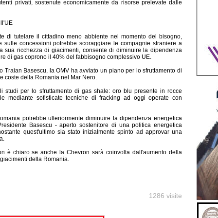
tenti privati, sostenute economicamente da risorse prelevate dalle
ll'UE
e di tutelare il cittadino meno abbiente nel momento del bisogno,
cale sulle concessioni potrebbe scoraggiare le compagnie straniere a
la sua ricchezza di giacimenti, consente di diminuire la dipendenza
iture di gas coprono il 40% del fabbisogno complessivo UE.
o Traian Basescu, la OMV ha avviato un piano per lo sfruttamento di
elle coste della Romania nel Mar Nero.
i studi per lo sfruttamento di gas shale: oro blu presente in rocce
le mediante sofisticate tecniche di fracking ad oggi operate con
n Romania potrebbe ulteriormente diminuire la dipendenza energetica
 Presidente Basescu - aperto sostenitore di una politica energetica
ostante quest'ultimo sia stato inizialmente spinto ad approvar una
a.
non è chiaro se anche la Chevron sarà coinvolta dall'aumento della
i giacimenti della Romania.
1286 visite