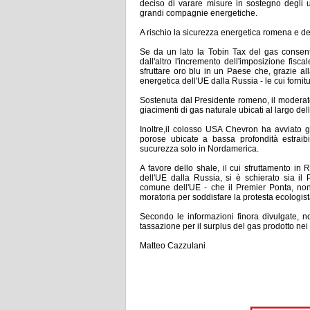
deciso di varare misure in sostegno degli u
grandi compagnie energetiche.
A rischio la sicurezza energetica romena e de
Se da un lato la Tobin Tax del gas consent
dall'altro l'incremento dell'imposizione fis
sfruttare oro blu in un Paese che, grazie al
energetica dell'UE dalla Russia - le cui forn
Sostenuta dal Presidente romeno, il moderat
giacimenti di gas naturale ubicati al largo d
Inoltre,il colosso USA Chevron ha avviato gl
porose ubicate a bassa profondità estraibi
sucurezza solo in Nordamerica.
A favore dello shale, il cui sfruttamento i
dell'UE dalla Russia, si è schierato sia il
comune dell'UE - che il Premier Ponta, non
moratoria per soddisfare la protesta ecologist
Secondo le informazioni finora divulgate, 
tassazione per il surplus del gas prodotto ne
Matteo Cazzulani