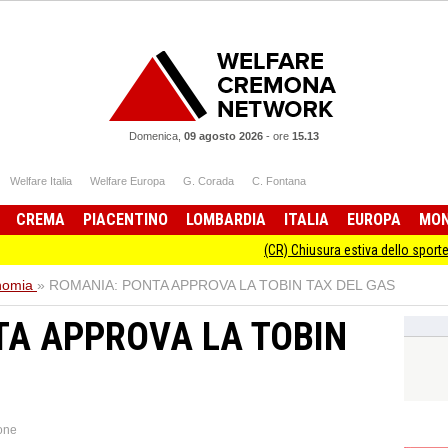
Domenica,
09 agosto 2026
-
ore
15.13
Welfare Italia
Welfare Europa
G. Corada
C. Fontana
CREMA
PIACENTINO
LOMBARDIA
ITALIA
EUROPA
MO
(CR) Chiusura estiva dello sportello Informa
nomia
»
ROMANIA: PONTA APPROVA LA TOBIN TAX DEL GAS
TA APPROVA LA TOBIN
one