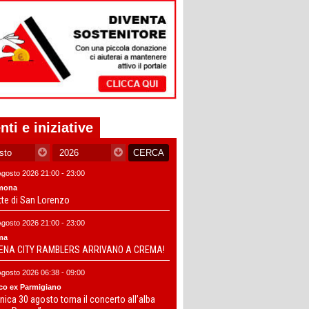
nti e iniziative
Agosto 2026 21:00 - 23:00
mona
tte di San Lorenzo
Agosto 2026 21:00 - 23:00
ma
DENA CITY RAMBLERS ARRIVANO A CREMA!
Agosto 2026 06:38 - 09:00
co ex Parmigiano
ica 30 agosto torna il concerto all’alba