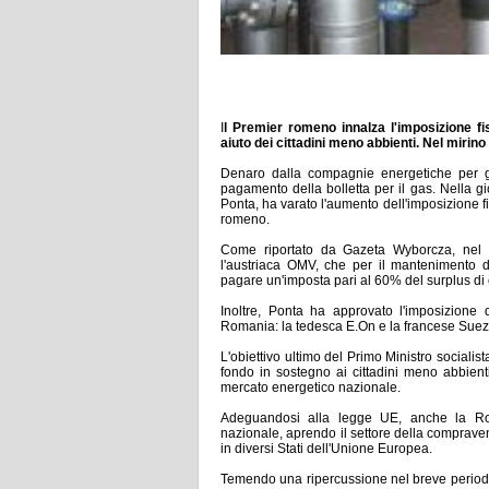
I
l Premier romeno innalza l'imposizione f
aiuto dei cittadini meno abbienti. Nel mir
Denaro dalla compagnie energetiche per gar
pagamento della bolletta per il gas. Nella gi
Ponta, ha varato l'aumento dell'imposizione f
romeno.
Come riportato da Gazeta Wyborcza, nel
l'austriaca OMV, che per il mantenimento 
pagare un'imposta pari al 60% del surplus di or
Inoltre, Ponta ha approvato l'imposizione
Romania: la tedesca E.On e la francese Sue
L'obiettivo ultimo del Primo Ministro socialis
fondo in sostegno ai cittadini meno abbienti
mercato energetico nazionale.
Adeguandosi alla legge UE, anche la Roma
nazionale, aprendo il settore della compraven
in diversi Stati dell'Unione Europea.
Temendo una ripercussione nel breve periodo,