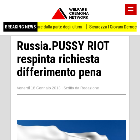
sso di stare dalla parte degli ultimi
BREAKING NEWS
Sicurezza I Giovani Democratici ribattono 
Russia.PUSSY RIOT
respinta richiesta
differimento pena
Venerdì 18 Gennaio 2013
|
Scritto da
Redazione