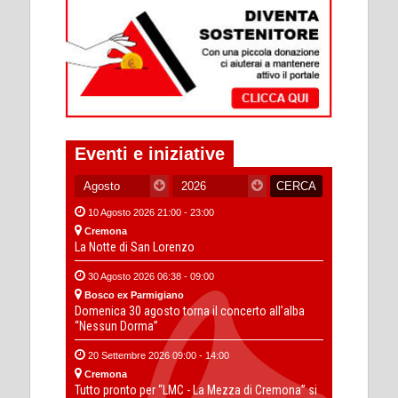
Eventi e iniziative
10 Agosto 2026 21:00 - 23:00
Cremona
La Notte di San Lorenzo
30 Agosto 2026 06:38 - 09:00
Bosco ex Parmigiano
Domenica 30 agosto torna il concerto all’alba
“Nessun Dorma”
20 Settembre 2026 09:00 - 14:00
Cremona
Tutto pronto per “LMC - La Mezza di Cremona” si