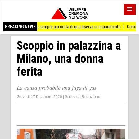
erta sempre più corta di una riserva in esaurimento
BREAKING NEWS
Cremona 'Prossima fermata
Scoppio in palazzina a
Milano, una donna
ferita
La causa probabile una fuga di gas
Giovedì 17 Dicembre 2020
|
Scritto da
Redazione