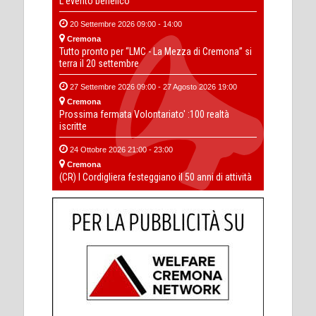
L'evento benefico
20 Settembre 2026 09:00 - 14:00
Cremona
Tutto pronto per “LMC - La Mezza di Cremona” si
terra il 20 settembre
27 Settembre 2026 09:00 - 27 Agosto 2026 19:00
Cremona
Prossima fermata Volontariato' :100 realtà
iscritte
24 Ottobre 2026 21:00 - 23:00
Cremona
(CR) I Cordigliera festeggiano il 50 anni di attività