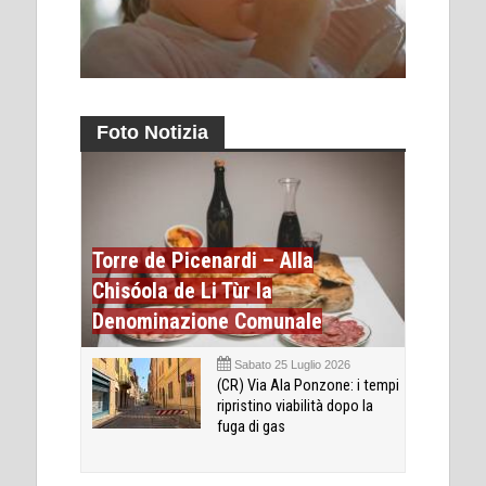
Foto Notizia
Torre de Picenardi – Alla
Chisóola de Li Tùr la
Denominazione Comunale
Sabato 25 Luglio 2026
(CR) Via Ala Ponzone: i tempi
ripristino viabilità dopo la
fuga di gas