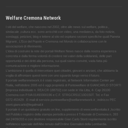
Welfare Cremona Network
I siti del welfare, che nascono nel 2002, oltre alle news sul welfare, politica ,
sindacale ,cultura ecc. sono arricchiti con video, una mediateca, da foto notizie,
sondaggi, petizioni, blog e lettere al sito ed ospitano sezioni specifiche quali Pianeta
Migranti , L'Eco del Popolo e Cremona nel Mondo in collaborazione con le
associazioni di riferimento.
L'idea di costruire la rete dei portali Welfare News nasce dalla nostra esperienza
concreta e dalla ferma volontà di credere nei valori della solidarietà, delle pari
opportunità e dei diritti alla persona, sui quali siamo convinti, vada fatta più
comunicazione e migliore informazione.
L'ambizione è quella di intercettare quei cittadini, giovani o anziani, che abbiamo la
voglia di affrontare questi temi con uno sguardo lungo verso il futuro.
Il portale welfarenetwork.it è stato registrato, al Network Information Center per
l'Italia, nell’ottobre 2005 ed è oggi proprietà di Puntowelfare di GIANCARLO STORTI
[Impresa individuale n. REA CR-188702] con sede in Via Litta, 4- Cap 26100
Cremona con P.IVA 01493300196 e C.F. STRGCR51C10D150T. Tel. e Fax
0372.453429 . E-mail di servizio puntowelfare@welfarenetwork.it ; indirizzo PEC
storti.giancarlo@legalmail.it
Il portale è un quotidiano gratuito on line, supplemento di www.welfareitalia.it ,Iscritto
nel Pubblico registro della stampa periodica presso il Tribunale di Cremona n. 393
dal 24/09/203 e con direttore responsabile Gian Carlo Storti regolarmente iscritto
nell’elenco speciale dell’Albo tenuto dall’Ordine Giornalisti della Lombardia.