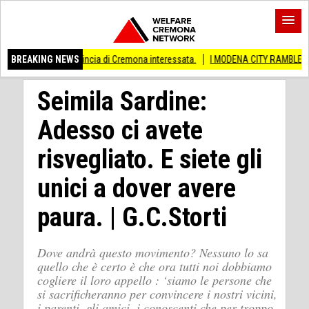
provincia di Cremona interessata.
BREAKING NEWS
I MODENA CITY RAMBLERS ARRIVANO A C
Seimila Sardine:
Adesso ci avete
risvegliato. E siete gli
unici a dover avere
paura. | G.C.Storti
Dove andrà questo movimento? Nessuno lo sa
quello che è certo è che ora tutti noi dobbiamo
cogliere il loro appello : ‘siamo le persone che
si sacrificheranno per convincere i nostri vicini,
i parenti, gli amici, i conoscenti che per troppo