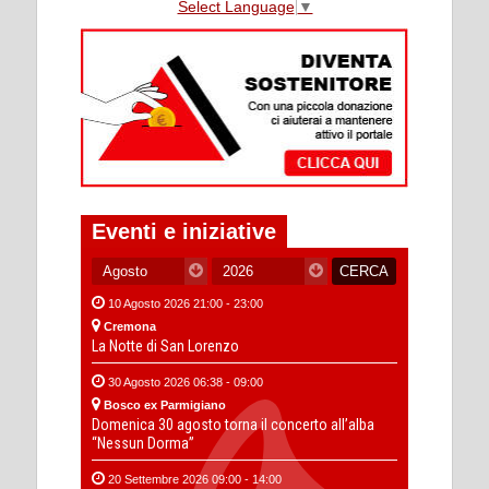
Select Language
▼
Eventi e iniziative
10 Agosto 2026 21:00 - 23:00
Cremona
La Notte di San Lorenzo
30 Agosto 2026 06:38 - 09:00
Bosco ex Parmigiano
Domenica 30 agosto torna il concerto all’alba
“Nessun Dorma”
20 Settembre 2026 09:00 - 14:00