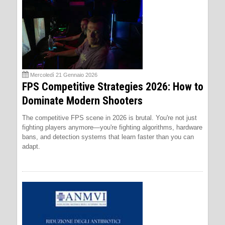
Mercoledì 21 Gennaio 2026
FPS Competitive Strategies 2026: How to
Dominate Modern Shooters
The competitive FPS scene in 2026 is brutal. You're not just
fighting players anymore—you're fighting algorithms, hardware
bans, and detection systems that learn faster than you can
adapt.