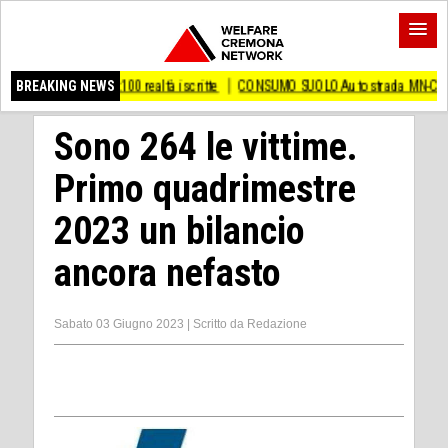
' :100 realtà iscritte
BREAKING NEWS
CONSUMO SUOLO Autostrada MN-CR Pagliari: 'Opera inu
Sono 264 le vittime.
Primo quadrimestre
2023 un bilancio
ancora nefasto
Sabato 03 Giugno 2023
|
Scritto da
Redazione