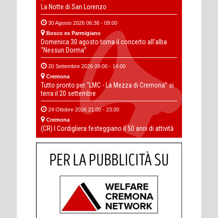
La Notte di San Lorenzo
30 Agosto 2026 06:38 - 09:00
Bosco ex Parmigiano
Domenica 30 agosto torna il concerto all’alba
“Nessun Dorma”
20 Settembre 2026 09:00 - 14:00
Cremona
Tutto pronto per “LMC - La Mezza di Cremona” si
terra il 20 settembre
24 Ottobre 2026 21:00 - 23:00
Cremona
(CR) I Cordigliera festeggiano il 50 anni di attività