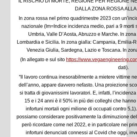
IL RISCHIO DI MORTE, REGIONE PER REGIONE 
DALLA ZONA ROSSA ALLA
In zona rossa nel primo quadrimestre 2023 con un’inci
nazionale (Im=Indice incidenza medio, pari a 9 morti s
Umbria, Valle D’Aosta, Abruzzo e Marche. In zona 
Lombardia e Sicilia. In zona gialla: Campania, Emilia-R
Venezia Giulia, Sardegna, Lazio e Toscana. In zona
(In allegato e sul sito
https://www.vegaengineering.com
dati).
“Il lavoro continua inesorabilmente a mietere vittime ne
dell’anno, appare davvero nefasto. Una proiezione scon
si tratta di giovanissimi lavoratori. E, infatti, l’inciden
15 e i 24 anni è il 50% in più dei colleghi che hanno
infortuni mortali ogni milione di occupati contro 5,1
possiamo considerare positivamente la diminuzione del 
però ricordare come nel 2022, e in particolare nei pri
infortuni denunciati connessi al Covid che oggi, inv