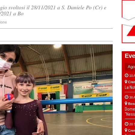
io svoltosi il 28/11/2021 a S. Daniele Po (Cr) e
1/2021 a Bo
ione
Eve
10 
Cre
La No
30 
Bos
Domen
“Ness
20 
Cre