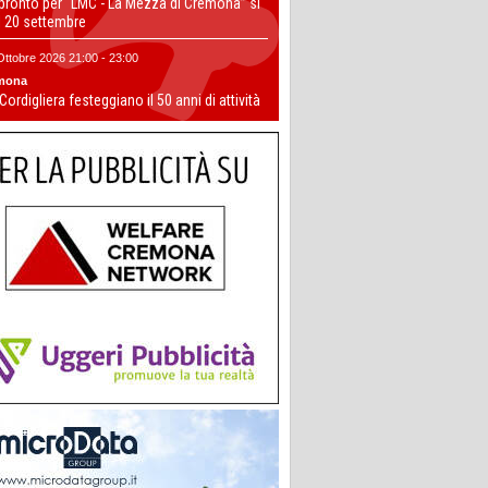
 pronto per “LMC - La Mezza di Cremona” si
il 20 settembre
Ottobre 2026 21:00 - 23:00
mona
 Cordigliera festeggiano il 50 anni di attività