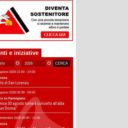
nti e iniziative
Agosto 2026 21:00 - 23:00
mona
tte di San Lorenzo
Agosto 2026 06:38 - 09:00
co ex Parmigiano
ica 30 agosto torna il concerto all’alba
un Dorma”
Settembre 2026 09:00 - 14:00
mona