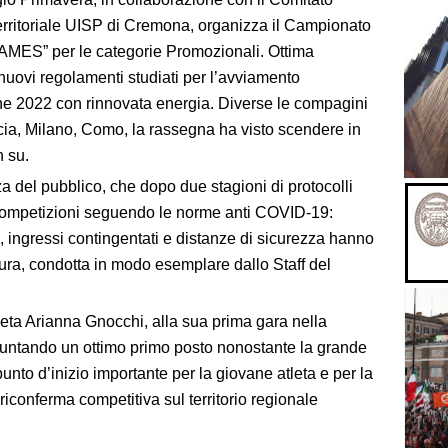
erritoriale UISP di Cremona, organizza il Campionato
ES” per le categorie Promozionali. Ottima
nuovi regolamenti studiati per l’avviamento
one 2022 con rinnovata energia. Diverse le compagini
ia, Milano, Como, la rassegna ha visto scendere in
n su.
a del pubblico, che dopo due stagioni di protocolli
e competizioni seguendo le norme anti COVID-19:
ori, ingressi contingentati e distanze di sicurezza hanno
cura, condotta in modo esemplare dallo Staff del
leta Arianna Gnocchi, alla sua prima gara nella
 spuntando un ottimo primo posto nonostante la grande
nto d’inizio importante per la giovane atleta e per la
iconferma competitiva sul territorio regionale