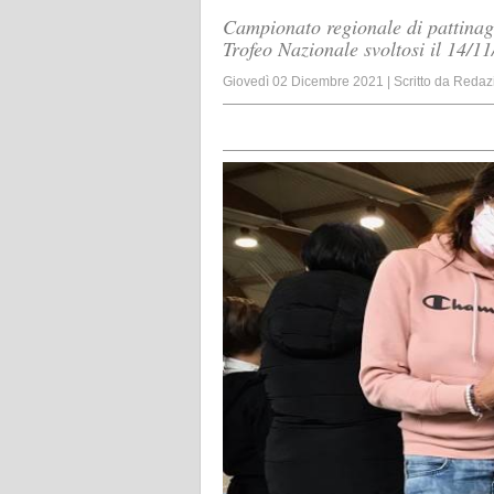
Campionato regionale di pattinagg
Trofeo Nazionale svoltosi il 14/1
Giovedì 02 Dicembre 2021
|
Scritto da
Redaz