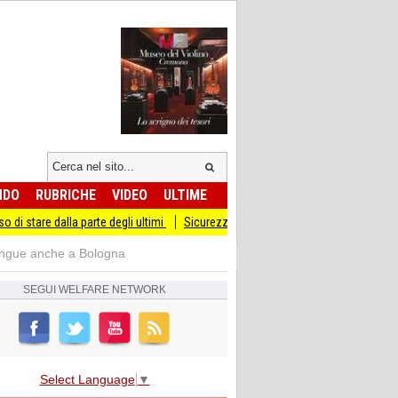
NDO
RUBRICHE
VIDEO
ULTIME
la parte degli ultimi
Sicurezza I Giovani Democratici ribattono ai Giovani di Fra
tingue anche a Bologna
SEGUI
WELFARE NETWORK
Select Language
▼