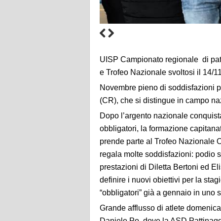
UISP Campionato regionale di patt
e Trofeo Nazionale svoltosi il 14/
Novembre pieno di soddisfazioni p
(CR), che si distingue in campo nazi
Dopo l’argento nazionale conquistat
obbligatori, la formazione capitan
prende parte al Trofeo Nazionale 
regala molte soddisfazioni: podio 
prestazioni di Diletta Bertoni ed Eli
definire i nuovi obiettivi per la s
“obbligatori” già a gennaio in uno 
Grande afflusso di atlete domenic
Daniele Po, dove la ASD Pattinagg