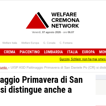
Venerdì,
07 agosto 2026
-
ore
06.07
Welfare Italia
Welfare Europa
G. Corada
C. Fontana
CREMA
PIACENTINO
LOMBARDIA
ITALIA
EUROPA
MO
Guccini, Schlein: non ha mai smesso di stare dal
Punto
»
UISP ASD Pattinaggio Primavera di San Daniele Po (CR) si dis
aggio Primavera di San
si distingue anche a