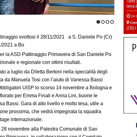
Tutto
terra 
24 
Cre
1
2
3
4
(CR) I
inaggio svoltosi il 28/11/2021 a S. Daniele Po (Cr)
11/2021 a Bo
er la ASD Pattinaggio Primavera di San Daniele Po
onale e regionale con ottimi risultati.
o a luglio da Diletta Bertoni nella specialità degli
ata da Manuela Tosi con l’aiuto di Vanessa Bassi
Obbligatori UISP lo scorso 14 novembre a Bologna e
sfiorato per Emma Finali e Anna Lini, buone le
sa Bassi. Gara di alto livello e molto tesa, utile a
tagione prossima, che vedrà impegnata la squadra
stage internazionale.
a 28 novembre alla Palestra Comunale di San
io Primavera, in collaborazione con il Comitato