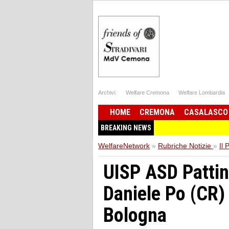
Archivi:
Welfare Cremona
Welfare Lombardia
HOME
CREMONA
CASALASCO
BREAKING NEWS
WelfareNetwork
»
Rubriche Notizie
»
Il 
UISP ASD Pattin
Daniele Po (CR) 
Bologna