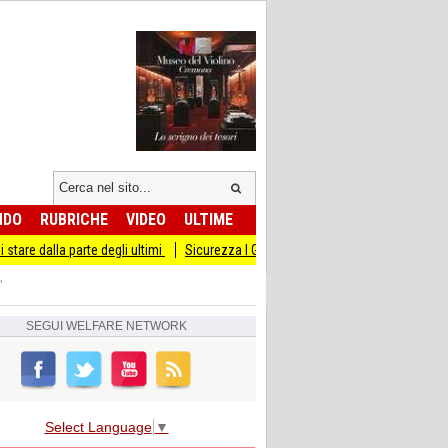
NDO
RUBRICHE
VIDEO
ULTIME
te degli ultimi
Sicurezza I Giovani Democratici ribattono ai Giovani di Fratellli 
'
SEGUI
WELFARE NETWORK
Select Language
▼