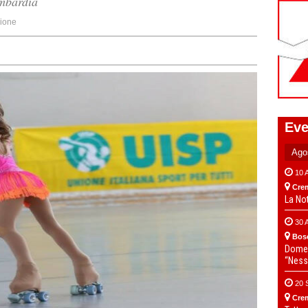
ombardia
ione
Eve
10 
Cre
La No
30 
Bos
Domen
“Ness
20 
Cre