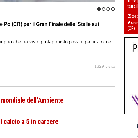
Tutto
terra 
1
2
3
4
24 
Cre
 Po (CR) per il Gran Finale delle 'Stelle sui
(CR) I
giugno che ha visto protagonisti giovani pattinatrici e
1329 visite
 mondiale dell'Ambiente
i calcio a 5 in carcere