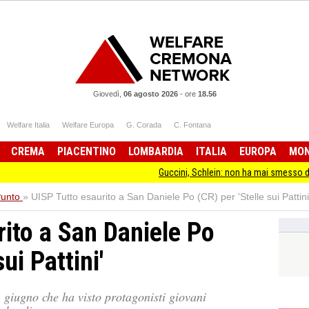
Giovedì,
06 agosto 2026
-
ore
18.56
Welfare Italia
Welfare Europa
G. Corada
C. Fontana
CREMA
PIACENTINO
LOMBARDIA
ITALIA
EUROPA
MO
Guccini, Schlein: non ha mai smesso di stare dalla par
Punto
»
UISP Tutto esaurito a San Daniele Po (CR) per 'Stelle sui Pattini
rito a San Daniele Po
ui Pattini'
- giugno che ha visto protagonisti giovani