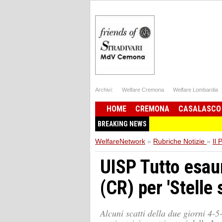
Archivi:
Welfare Cremona
Welfare Lombardia
HOME
CREMONA
CASALASCO
BREAKING NEWS
WelfareNetwork
»
Rubriche Notizie
»
Il 
UISP Tutto esau
(CR) per 'Stelle s
Alcuni scatti della due giorni 4-5