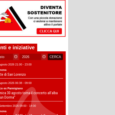
nti e iniziative
Agosto 2026 21:00 - 23:00
mona
tte di San Lorenzo
Agosto 2026 06:38 - 09:00
co ex Parmigiano
ica 30 agosto torna il concerto all’alba
un Dorma”
Settembre 2026 09:00 - 14:00
mona