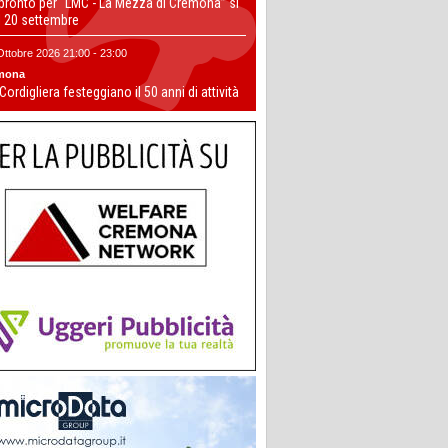
 pronto per “LMC - La Mezza di Cremona” si
il 20 settembre
Ottobre 2026 21:00 - 23:00
mona
 Cordigliera festeggiano il 50 anni di attività