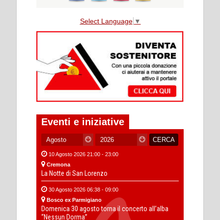
Select Language
▼
Eventi e iniziative
10 Agosto 2026 21:00 - 23:00
Cremona
La Notte di San Lorenzo
30 Agosto 2026 06:38 - 09:00
Bosco ex Parmigiano
Domenica 30 agosto torna il concerto all’alba
“Nessun Dorma”