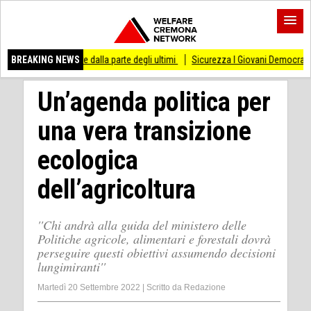
stare dalla parte degli ultimi
BREAKING NEWS
Sicurezza I Giovani Democratici ribattono ai Giova
Un’agenda politica per
una vera transizione
ecologica
dell’agricoltura
''Chi andrà alla guida del ministero delle
Politiche agricole, alimentari e forestali dovrà
perseguire questi obiettivi assumendo decisioni
lungimiranti''
Martedì 20 Settembre 2022
|
Scritto da
Redazione