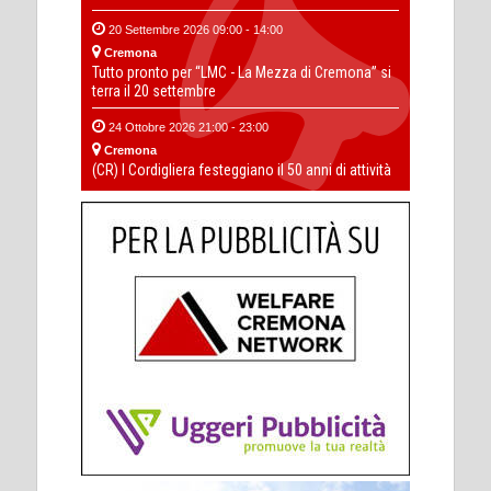
20 Settembre 2026 09:00 - 14:00
Cremona
Tutto pronto per “LMC - La Mezza di Cremona” si
terra il 20 settembre
24 Ottobre 2026 21:00 - 23:00
Cremona
(CR) I Cordigliera festeggiano il 50 anni di attività