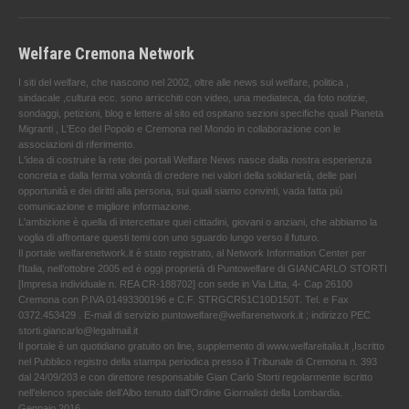
Welfare Cremona Network
I siti del welfare, che nascono nel 2002, oltre alle news sul welfare, politica ,
sindacale ,cultura ecc. sono arricchiti con video, una mediateca, da foto notizie,
sondaggi, petizioni, blog e lettere al sito ed ospitano sezioni specifiche quali Pianeta
Migranti , L'Eco del Popolo e Cremona nel Mondo in collaborazione con le
associazioni di riferimento.
L'idea di costruire la rete dei portali Welfare News nasce dalla nostra esperienza
concreta e dalla ferma volontà di credere nei valori della solidarietà, delle pari
opportunità e dei diritti alla persona, sui quali siamo convinti, vada fatta più
comunicazione e migliore informazione.
L'ambizione è quella di intercettare quei cittadini, giovani o anziani, che abbiamo la
voglia di affrontare questi temi con uno sguardo lungo verso il futuro.
Il portale welfarenetwork.it è stato registrato, al Network Information Center per
l'Italia, nell’ottobre 2005 ed è oggi proprietà di Puntowelfare di GIANCARLO STORTI
[Impresa individuale n. REA CR-188702] con sede in Via Litta, 4- Cap 26100
Cremona con P.IVA 01493300196 e C.F. STRGCR51C10D150T. Tel. e Fax
0372.453429 . E-mail di servizio puntowelfare@welfarenetwork.it ; indirizzo PEC
storti.giancarlo@legalmail.it
Il portale è un quotidiano gratuito on line, supplemento di www.welfareitalia.it ,Iscritto
nel Pubblico registro della stampa periodica presso il Tribunale di Cremona n. 393
dal 24/09/203 e con direttore responsabile Gian Carlo Storti regolarmente iscritto
nell’elenco speciale dell’Albo tenuto dall’Ordine Giornalisti della Lombardia.
Gennaio 2016