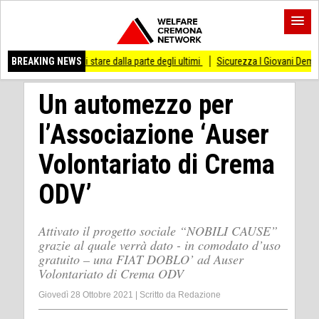
smesso di stare dalla parte degli ultimi
BREAKING NEWS
Sicurezza I Giovani Democratici ribatto
Un automezzo per
l’Associazione ‘Auser
Volontariato di Crema
ODV’
Attivato il progetto sociale “NOBILI CAUSE”
grazie al quale verrà dato - in comodato d’uso
gratuito – una FIAT DOBLO’ ad Auser
Volontariato di Crema ODV
Giovedì 28 Ottobre 2021
|
Scritto da
Redazione