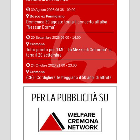
30 Agosto 2026 06:38 - 09:00
Bosco ex Parmigiano
Domenica 30 agosto torna il concerto all’alba
“Nessun Dorma”
20 Settembre 2026 09:00 - 14:00
Cremona
Tutto pronto per “LMC - La Mezza di Cremona” si
terra il 20 settembre
24 Ottobre 2026 21:00 - 23:00
Cremona
(CR) I Cordigliera festeggiano il 50 anni di attività