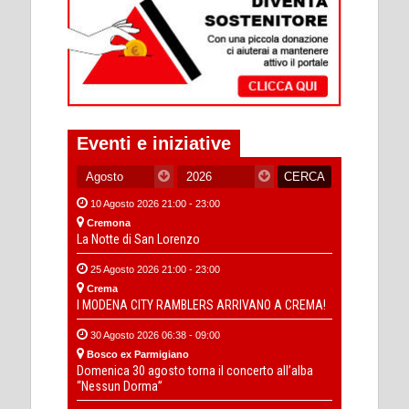
Eventi e iniziative
10 Agosto 2026 21:00 - 23:00
Cremona
La Notte di San Lorenzo
25 Agosto 2026 21:00 - 23:00
Crema
I MODENA CITY RAMBLERS ARRIVANO A CREMA!
30 Agosto 2026 06:38 - 09:00
Bosco ex Parmigiano
Domenica 30 agosto torna il concerto all’alba
“Nessun Dorma”