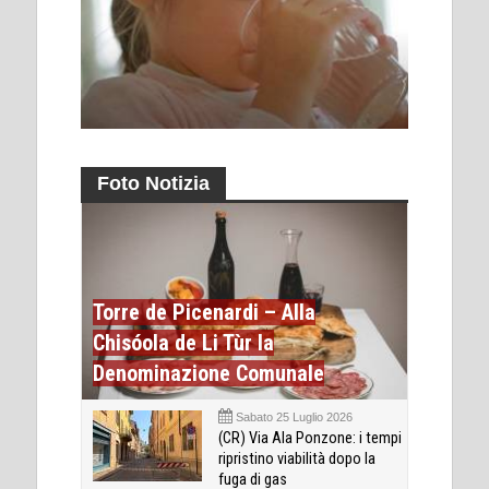
Foto Notizia
Torre de Picenardi – Alla
Chisóola de Li Tùr la
Denominazione Comunale
Sabato 25 Luglio 2026
(CR) Via Ala Ponzone: i tempi
ripristino viabilità dopo la
fuga di gas