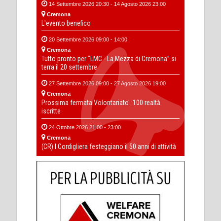
14 Settembre 2026 20:30 - 14 Agosto 2026 23:00
Cremona
L'evento benefico
20 Settembre 2026 09:00 - 14:00
Cremona
Tutto pronto per “LMC - La Mezza di Cremona” si
terra il 20 settembre
27 Settembre 2026 09:00 - 27 Agosto 2026 19:00
Cremona
Prossima fermata Volontariato' :100 realtà
iscritte
24 Ottobre 2026 21:00 - 23:00
Cremona
(CR) I Cordigliera festeggiano il 50 anni di attività