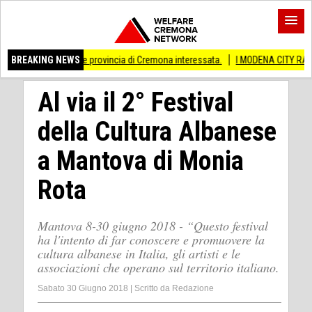
i Anche provincia di Cremona interessata.
BREAKING NEWS
I MODENA CITY RAMBLERS ARRIV
Al via il 2° Festival
della Cultura Albanese
a Mantova di Monia
Rota
Mantova 8-30 giugno 2018 - “Questo festival
ha l'intento di far conoscere e promuovere la
cultura albanese in Italia, gli artisti e le
associazioni che operano sul territorio italiano.
Sabato 30 Giugno 2018
|
Scritto da
Redazione