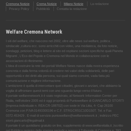
Cremona Notizie
Crema Notizie
Milano Notizie
La redazione
Privacy Policy
Pubblicità
Contatta la redazione
Welfare Cremona Network
I siti del welfare, che nascono nel 2002, oltre alle news sul welfare, politica ,
sindacale ,cultura ecc. sono arricchiti con video, una mediateca, da foto notizie,
sondaggi, petizioni, blog e lettere al sito ed ospitano sezioni specifiche quali Pianeta
Migranti , L'Eco del Popolo e Cremona nel Mondo in collaborazione con le
associazioni di riferimento.
L'idea di costruire la rete dei portali Welfare News nasce dalla nostra esperienza
concreta e dalla ferma volontà di credere nei valori della solidarietà, delle pari
opportunità e dei diritti alla persona, sui quali siamo convinti, vada fatta più
comunicazione e migliore informazione.
L'ambizione è quella di intercettare quei cittadini, giovani o anziani, che abbiamo la
voglia di affrontare questi temi con uno sguardo lungo verso il futuro.
Il portale welfarenetwork.it è stato registrato, al Network Information Center per
l'Italia, nell’ottobre 2005 ed è oggi proprietà di Puntowelfare di GIANCARLO STORTI
[Impresa individuale n. REA CR-188702] con sede in Via Litta, 4- Cap 26100
Cremona con P.IVA 01493300196 e C.F. STRGCR51C10D150T. Tel. e Fax
0372.453429 . E-mail di servizio puntowelfare@welfarenetwork.it ; indirizzo PEC
storti.giancarlo@legalmail.it
Il portale è un quotidiano gratuito on line, supplemento di www.welfareitalia.it ,Iscritto
nel Pubblico registro della stampa periodica presso il Tribunale di Cremona n. 393