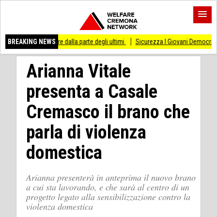
tare dalla parte degli ultimi
BREAKING NEWS
Sicurezza I Giovani Democratici ribattono ai Giovan
Arianna Vitale
presenta a Casale
Cremasco il brano che
parla di violenza
domestica
Arianna presenterà in anteprima il nuovo brano
a cui sta lavorando, e che sarà al centro di un
progetto legato alla sensibilizzazione contro la
violenza domestica