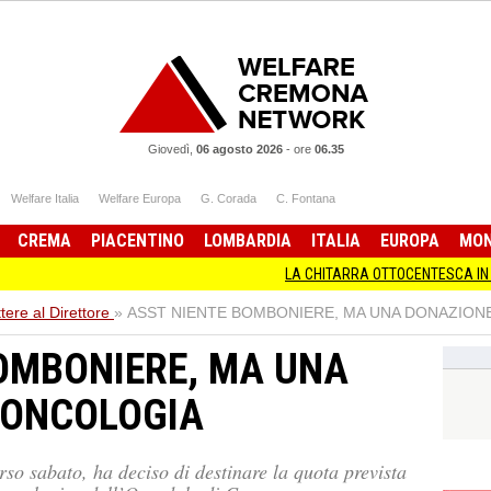
Giovedì,
06 agosto 2026
-
ore
06.35
Welfare Italia
Welfare Europa
G. Corada
C. Fontana
CREMA
PIACENTINO
LOMBARDIA
ITALIA
EUROPA
MO
LA CHITARRA OTTOCENTESCA IN MOSTRA A C
tere al Direttore
»
ASST NIENTE BOMBONIERE, MA UNA DONAZION
OMBONIERE, MA UNA
 ONCOLOGIA
rso sabato, ha deciso di destinare la quota prevista