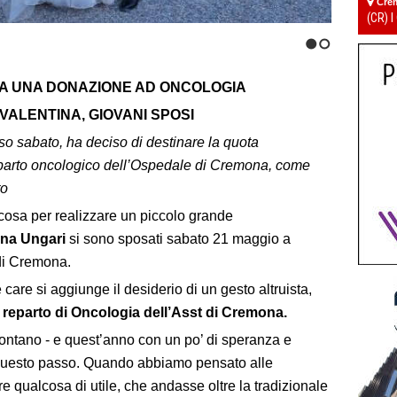
Cre
(CR) I
1
2
MA UNA DONAZIONE AD ONCOLOGIA
VALENTINA, GIOVANI SPOSI
so sabato, ha deciso di destinare la quota
l reparto oncologico dell’Ospedale di Cremona,
come
to
osa per realizzare un piccolo grande
ina Ungari
si sono sposati sabato 21 maggio a
 di Cremona.
care si aggiunge il desiderio di un gesto altruista,
 reparto di Oncologia dell’Asst di Cremona.
ontano - e quest’anno con un po’ di speranza e
 questo passo. Quando abbiamo pensato alle
e qualcosa di utile, che andasse oltre la tradizionale