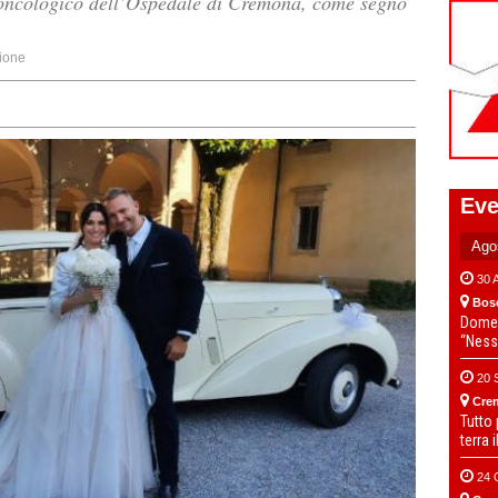
to oncologico dell’Ospedale di Cremona, come segno
ione
Eve
30 
Bos
Domen
“Ness
20 
Cre
Tutto
terra 
24 