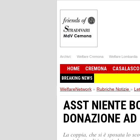
Archivi:
Welfare Cremona
Welfare Lombardia
HOME
CREMONA
CASALASCO
BREAKING NEWS
WelfareNetwork
»
Rubriche Notizie
»
Let
ASST NIENTE B
DONAZIONE AD
La coppia, che si è sposata lo sco