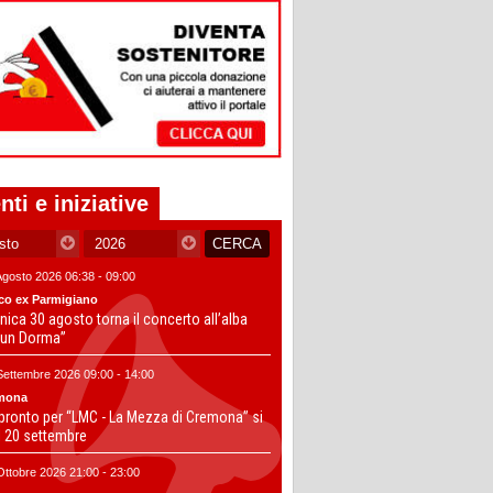
nti e iniziative
Agosto 2026 06:38 - 09:00
co ex Parmigiano
ica 30 agosto torna il concerto all’alba
un Dorma”
Settembre 2026 09:00 - 14:00
mona
 pronto per “LMC - La Mezza di Cremona” si
il 20 settembre
Ottobre 2026 21:00 - 23:00