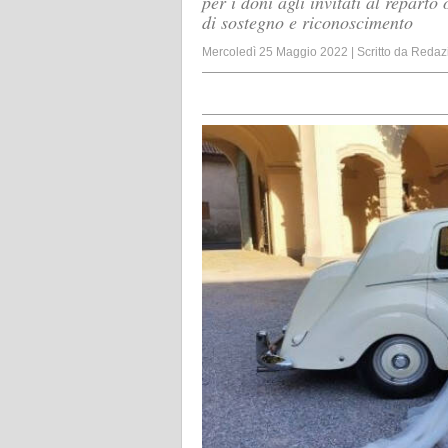
per i doni agli invitati al repar
di sostegno e riconoscimento
Mercoledì 25 Maggio 2022
|
Scritto da
Redaz