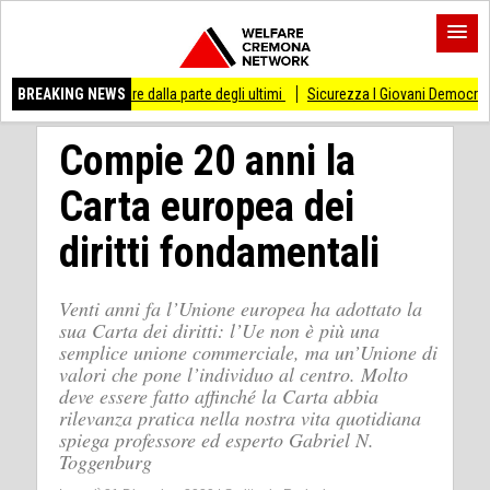
i stare dalla parte degli ultimi
BREAKING NEWS
Sicurezza I Giovani Democratici ribattono ai Gio
Compie 20 anni la
Carta europea dei
diritti fondamentali
Venti anni fa l’Unione europea ha adottato la
sua Carta dei diritti: l’Ue non è più una
semplice unione commerciale, ma un’Unione di
valori che pone l’individuo al centro. Molto
deve essere fatto affinché la Carta abbia
rilevanza pratica nella nostra vita quotidiana
spiega professore ed esperto Gabriel N.
Toggenburg