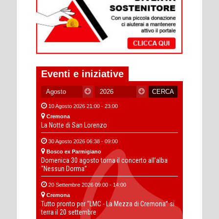
Eventi e iniziative
10 Agosto 2026 21:00 - 23:00
Cremona
La Notte di San Lorenzo
30 Agosto 2026 06:38 - 09:00
Bosco ex Parmigiano
Domenica 30 agosto torna il concerto all’alba
“Nessun Dorma”
20 Settembre 2026 09:00 - 14:00
Cremona
Tutto pronto per “LMC - La Mezza di Cremona” si
terra il 20 settembre