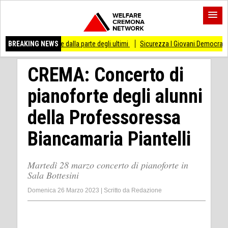
o di stare dalla parte degli ultimi
BREAKING NEWS
Sicurezza I Giovani Democratici ribattono ai
CREMA: Concerto di
pianoforte degli alunni
della Professoressa
Biancamaria Piantelli
Martedì 28 marzo concerto di pianoforte in
Sala Bottesini
Domenica 26 Marzo 2023
|
Scritto da
Redazione