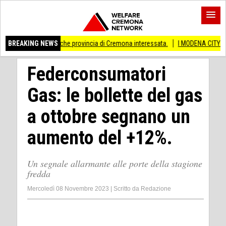
ivati Anche provincia di Cremona interessata.
BREAKING NEWS
I MODENA CITY RAMBLERS AR
Federconsumatori
Gas: le bollette del gas
a ottobre segnano un
aumento del +12%.
Un segnale allarmante alle porte della stagione
fredda
Mercoledì 08 Novembre 2023
|
Scritto da
Redazione