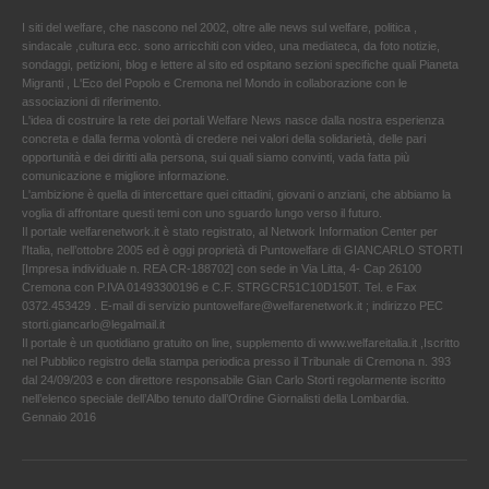
I siti del welfare, che nascono nel 2002, oltre alle news sul welfare, politica ,
sindacale ,cultura ecc. sono arricchiti con video, una mediateca, da foto notizie,
sondaggi, petizioni, blog e lettere al sito ed ospitano sezioni specifiche quali Pianeta
Migranti , L'Eco del Popolo e Cremona nel Mondo in collaborazione con le
associazioni di riferimento.
L'idea di costruire la rete dei portali Welfare News nasce dalla nostra esperienza
concreta e dalla ferma volontà di credere nei valori della solidarietà, delle pari
opportunità e dei diritti alla persona, sui quali siamo convinti, vada fatta più
comunicazione e migliore informazione.
L'ambizione è quella di intercettare quei cittadini, giovani o anziani, che abbiamo la
voglia di affrontare questi temi con uno sguardo lungo verso il futuro.
Il portale welfarenetwork.it è stato registrato, al Network Information Center per
l'Italia, nell’ottobre 2005 ed è oggi proprietà di Puntowelfare di GIANCARLO STORTI
[Impresa individuale n. REA CR-188702] con sede in Via Litta, 4- Cap 26100
Cremona con P.IVA 01493300196 e C.F. STRGCR51C10D150T. Tel. e Fax
0372.453429 . E-mail di servizio puntowelfare@welfarenetwork.it ; indirizzo PEC
storti.giancarlo@legalmail.it
Il portale è un quotidiano gratuito on line, supplemento di www.welfareitalia.it ,Iscritto
nel Pubblico registro della stampa periodica presso il Tribunale di Cremona n. 393
dal 24/09/203 e con direttore responsabile Gian Carlo Storti regolarmente iscritto
nell’elenco speciale dell’Albo tenuto dall’Ordine Giornalisti della Lombardia.
Gennaio 2016