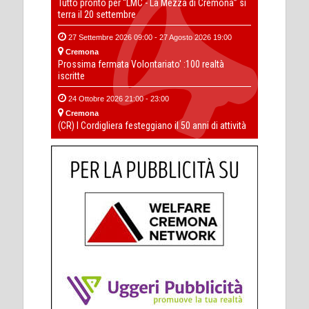
Tutto pronto per “LMC - La Mezza di Cremona” si
terra il 20 settembre
27 Settembre 2026 09:00 - 27 Agosto 2026 19:00
Cremona
Prossima fermata Volontariato' :100 realtà
iscritte
24 Ottobre 2026 21:00 - 23:00
Cremona
(CR) I Cordigliera festeggiano il 50 anni di attività