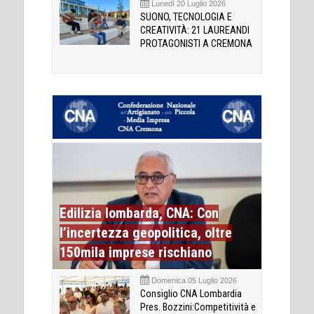
Lunedì 20 Luglio 2026
SUONO, TECNOLOGIA E
CREATIVITÀ: 21 LAUREANDI
PROTAGONISTI A CREMONA
Edilizia lombarda, CNA: Con
l’incertezza geopolitica, oltre
150mila imprese rischiano
Domenica 05 Luglio 2026
Consiglio CNA Lombardia
Pres. Bozzini:Competitività e