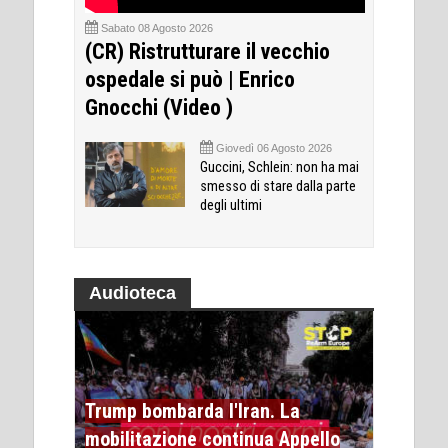
Sabato 08 Agosto 2026
(CR) Ristrutturare il vecchio
ospedale si può | Enrico
Gnocchi (Video )
Giovedì 06 Agosto 2026
Guccini, Schlein: non ha mai
smesso di stare dalla parte
degli ultimi
Audioteca
Trump bombarda l'Iran. La
mobilitazione continua Appello