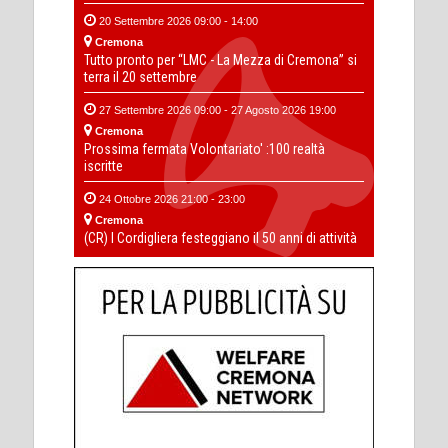
20 Settembre 2026 09:00 - 14:00
Cremona
Tutto pronto per “LMC - La Mezza di Cremona” si
terra il 20 settembre
27 Settembre 2026 09:00 - 27 Agosto 2026 19:00
Cremona
Prossima fermata Volontariato' :100 realtà
iscritte
24 Ottobre 2026 21:00 - 23:00
Cremona
(CR) I Cordigliera festeggiano il 50 anni di attività