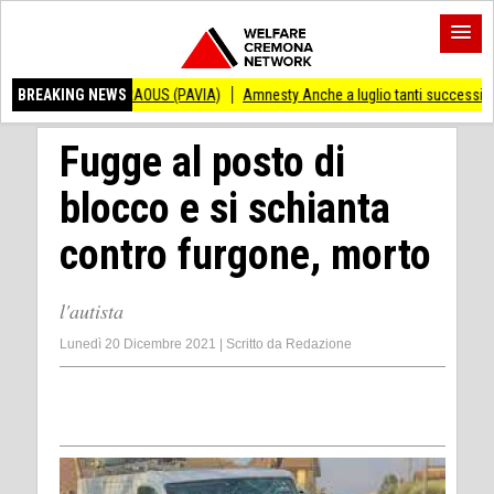
DRAOUS (PAVIA)
BREAKING NEWS
Amnesty Anche a luglio tanti successi ed ingiustizie
Pian
Fugge al posto di
blocco e si schianta
contro furgone, morto
l'autista
Lunedì 20 Dicembre 2021
|
Scritto da
Redazione