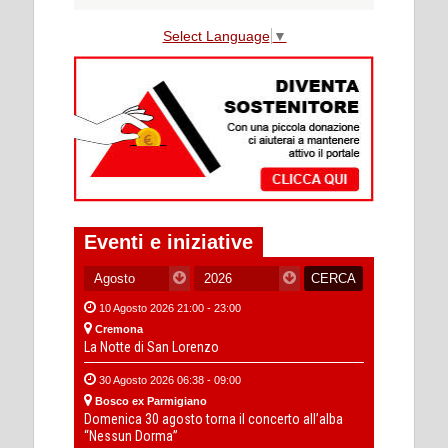
Select Language
▼
Eventi e iniziative
10 Agosto 2026 21:00 - 23:00
Cremona
La Notte di San Lorenzo
30 Agosto 2026 06:38 - 09:00
Bosco ex Parmigiano
Domenica 30 agosto torna il concerto all’alba
“Nessun Dorma”