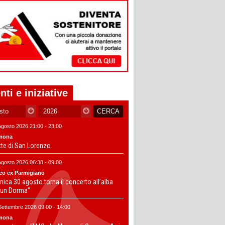
nti e iniziative
Agosto 2026 21:00 - 23:00
mona
tte di San Lorenzo
Agosto 2026 06:38 - 09:00
co ex Parmigiano
ica 30 agosto torna il concerto all’alba
un Dorma”
Settembre 2026 09:00 - 14:00
mona