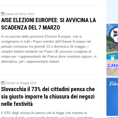
Sabato 02 Marzo 2019
AISE ELEZIONI EUROPEE: SI AVVICINA LA
SCADENZA DEL 7 MARZO
In occasione delle prossime Elezioni Europee, che si
svolgeranno in tutti i Paesi membri dell’Unione Europea nel
periodo compreso tra giovedì 23 e domenica 26 maggio, i
cittadini italiani residenti nei Paesi UE possono scegliere di
votare per i rappresentanti del Paese dove risiedono oppure, in
alternativa, per i rappresentanti italiani.
Giovedì 10 Maggio 2018
Slovacchia il 73% dei cittadini pensa che
sia giusto imporre la chiusura dei negozi
nelle festività
Il 43% degli slovacchi pensa che la legge che impone la
chiusura di tutti i negozi nelle festività sia buona, soprattutto