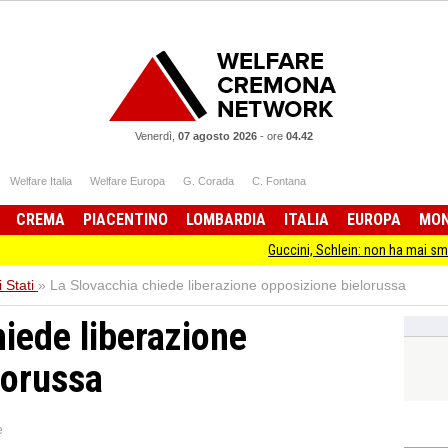
Venerdì,
07 agosto 2026
-
ore
04.42
Welfare Italia
Welfare Europa
G. Corada
C. Fontana
CREMA
PIACENTINO
LOMBARDIA
ITALIA
EUROPA
MO
Guccini, Schlein: non ha mai smesso di stare da
 Stati
»
La Slovacchia chiede liberazione opposizione bielorussa
hiede liberazione
lorussa
e