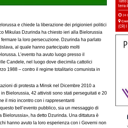
Tutto
terra 
24 
Cre
orussa e chiede la liberazione dei prigionieri politici
(CR) I
acco Mikulas Dzurinda ha chiesto ieri alla Bielorussia
ici e fermare la loro persecuzione. Dzurinda ha parlato
islava, al quale hanno partecipato molti
elorussa. L’evento ha avuto luogo presso il
le Candele, nel luogo dove diecimila cattolici
zo 1988 – contro il regime totalitario comunista in
tazioni di protesta a Minsk nel Dicembre 2010 a
in Bielorussia, 42 attivisti sono stati perseguitati e 20
he il mio incontro con i rappresentanti
questo bell’evento pubblico, sia un messaggio di
la Bielorussia», ha detto Dzurinda. Una dittatura è
cchi hanno avuto la loro esperienza con i Governi non