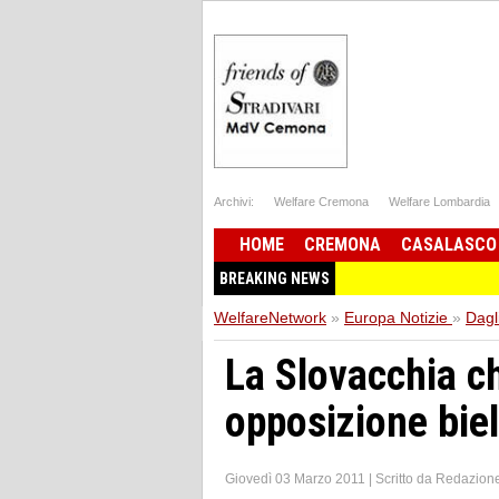
Archivi:
Welfare Cremona
Welfare Lombardia
HOME
CREMONA
CASALASCO
BREAKING NEWS
WelfareNetwork
»
Europa Notizie
»
Dagli
La Slovacchia c
opposizione bie
Giovedì 03 Marzo 2011
|
Scritto da
Redazion