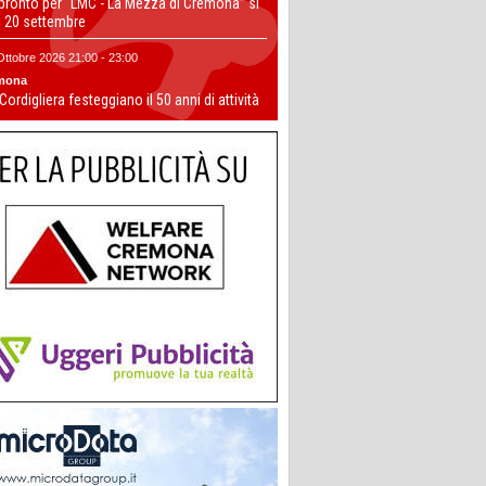
 pronto per “LMC - La Mezza di Cremona” si
il 20 settembre
Ottobre 2026 21:00 - 23:00
mona
 Cordigliera festeggiano il 50 anni di attività