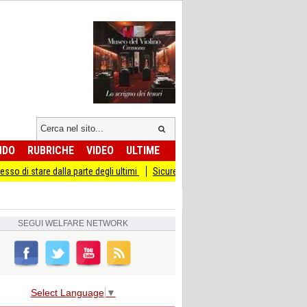
NDO
RUBRICHE
VIDEO
ULTIME
lla parte degli ultimi
Sicurezza I Giovani Democratici ribattono ai Giovani di Fr
SEGUI
WELFARE NETWORK
Select Language
▼