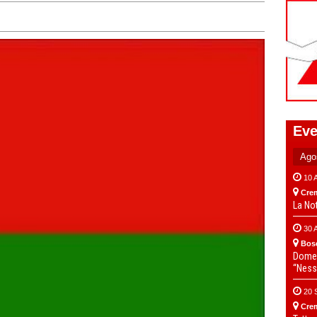
Eve
10 
Cre
La No
30 
Bos
Domen
“Ness
20 
Cre