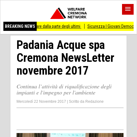
stare dalla parte degli ultimi
BREAKING NEWS
Sicurezza I Giovani Democratici ribattono ai Giov
Padania Acque spa
Cremona NewsLetter
novembre 2017
Continua l’attività di riqualificazione degli
impianti e l'impegno per l'ambiente
Mercoledì 22 Novembre 2017
|
Scritto da
Redazione