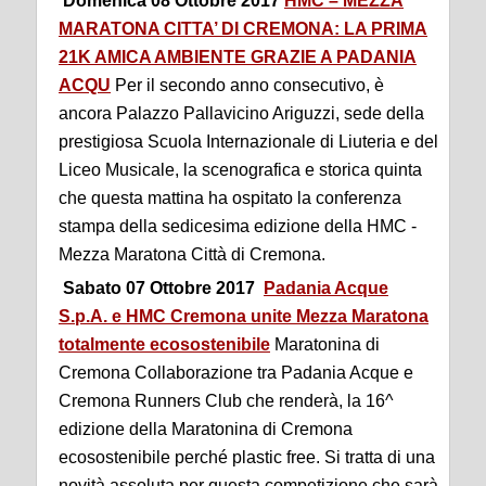
Domenica 08 Ottobre 2017
HMC – MEZZA
MARATONA CITTA’ DI CREMONA: LA PRIMA
21K AMICA AMBIENTE GRAZIE A PADANIA
ACQU
Per il secondo anno consecutivo, è
ancora Palazzo Pallavicino Ariguzzi, sede della
prestigiosa Scuola Internazionale di Liuteria e del
Liceo Musicale, la scenografica e storica quinta
che questa mattina ha ospitato la conferenza
stampa della sedicesima edizione della HMC -
Mezza Maratona Città di Cremona.
Sabato 07 Ottobre 2017
Padania Acque
S.p.A. e HMC Cremona unite Mezza Maratona
totalmente ecosostenibile
Maratonina di
Cremona Collaborazione tra Padania Acque e
Cremona Runners Club che renderà, la 16^
edizione della Maratonina di Cremona
ecosostenibile perché plastic free. Si tratta di una
novità assoluta per questa competizione che sarà