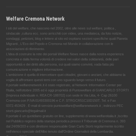
Welfare Cremona Network
I siti del welfare, che nascono nel 2002, oltre alle news sul welfare, politica ,
sindacale ,cultura ecc. sono arricchiti con video, una mediateca, da foto notizie,
sondaggi, petizioni, blog e lettere al sito ed ospitano sezioni specifiche quali Pianeta
Migranti , L'Eco del Popolo e Cremona nel Mondo in collaborazione con le
associazioni di riferimento.
L'idea di costruire la rete dei portali Welfare News nasce dalla nostra esperienza
concreta e dalla ferma volontà di credere nei valori della solidarietà, delle pari
opportunità e dei diritti alla persona, sui quali siamo convinti, vada fatta più
comunicazione e migliore informazione.
L'ambizione è quella di intercettare quei cittadini, giovani o anziani, che abbiamo la
voglia di affrontare questi temi con uno sguardo lungo verso il futuro.
Il portale welfarenetwork.it è stato registrato, al Network Information Center per
l'Italia, nell’ottobre 2005 ed è oggi proprietà di Puntowelfare di GIANCARLO STORTI
[Impresa individuale n. REA CR-188702] con sede in Via Litta, 4- Cap 26100
Cremona con P.IVA 01493300196 e C.F. STRGCR51C10D150T. Tel. e Fax
0372.453429 . E-mail di servizio puntowelfare@welfarenetwork.it ; indirizzo PEC
storti.giancarlo@legalmail.it
Il portale è un quotidiano gratuito on line, supplemento di www.welfareitalia.it ,Iscritto
nel Pubblico registro della stampa periodica presso il Tribunale di Cremona n. 393
dal 24/09/203 e con direttore responsabile Gian Carlo Storti regolarmente iscritto
nell’elenco speciale dell’Albo tenuto dall’Ordine Giornalisti della Lombardia.