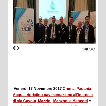
1
2
3
4
Venerdì 17 Novembre 2017
Crema, Padania
Acque: ripristino pavimentazione all’incrocio
di via Cavour, Mazzini, Manzoni e Matteotti
A