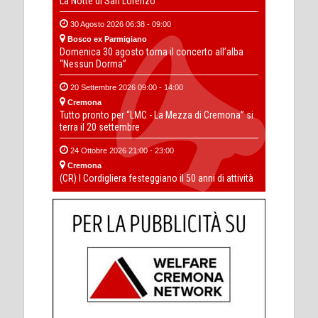
La Notte di San Lorenzo
30 Agosto 2026 06:38 - 09:00
Bosco ex Parmigiano
Domenica 30 agosto torna il concerto all’alba
“Nessun Dorma”
20 Settembre 2026 09:00 - 14:00
Cremona
Tutto pronto per “LMC - La Mezza di Cremona” si
terra il 20 settembre
24 Ottobre 2026 21:00 - 23:00
Cremona
(CR) I Cordigliera festeggiano il 50 anni di attività