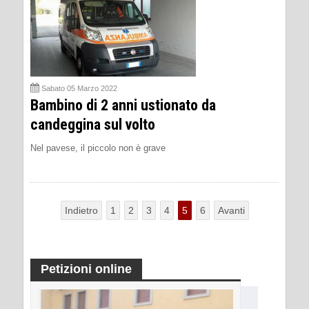
Sabato 05 Marzo 2022
Bambino di 2 anni ustionato da
candeggina sul volto
Nel pavese, il piccolo non è grave
Indietro
1
2
3
4
5
6
Avanti
Petizioni online