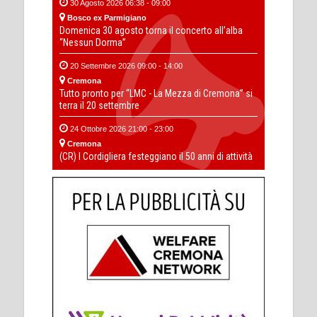
30 Agosto 2026 06:38 - 09:00
Bosco ex Parmigiano
Domenica 30 agosto torna il concerto all’alba
“Nessun Dorma”
20 Settembre 2026 09:00 - 14:00
Cremona
Tutto pronto per “LMC - La Mezza di Cremona” si
terra il 20 settembre
24 Ottobre 2026 21:00 - 23:00
Cremona
(CR) I Cordigliera festeggiano il 50 anni di attività