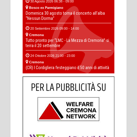
30 Agosto 2026 06:38 - 09:00
Bosco ex Parmigiano
Domenica 30 agosto torna il concerto all’alba
“Nessun Dorma”
20 Settembre 2026 09:00 - 14:00
Cremona
Tutto pronto per “LMC - La Mezza di Cremona” si
terra il 20 settembre
24 Ottobre 2026 21:00 - 23:00
Cremona
(CR) I Cordigliera festeggiano il 50 anni di attività