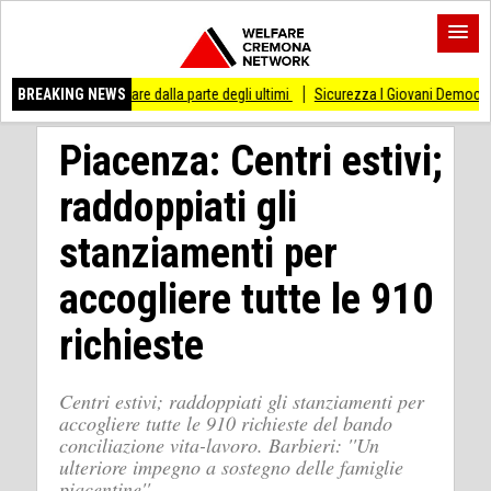
tare dalla parte degli ultimi
BREAKING NEWS
Sicurezza I Giovani Democratici ribattono ai Giova
Piacenza: Centri estivi;
raddoppiati gli
stanziamenti per
accogliere tutte le 910
richieste
Centri estivi; raddoppiati gli stanziamenti per
accogliere tutte le 910 richieste del bando
conciliazione vita-lavoro. Barbieri: ''Un
ulteriore impegno a sostegno delle famiglie
piacentine''