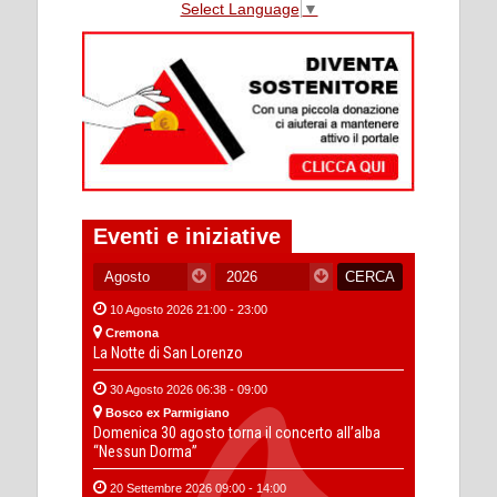
Select Language
▼
Eventi e iniziative
10 Agosto 2026 21:00 - 23:00
Cremona
La Notte di San Lorenzo
30 Agosto 2026 06:38 - 09:00
Bosco ex Parmigiano
Domenica 30 agosto torna il concerto all’alba
“Nessun Dorma”
20 Settembre 2026 09:00 - 14:00