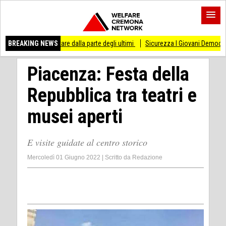
esso di stare dalla parte degli ultimi
BREAKING NEWS
Sicurezza I Giovani Democratici ribattono 
Piacenza: Festa della
Repubblica tra teatri e
musei aperti
E visite guidate al centro storico
Mercoledì 01 Giugno 2022
|
Scritto da
Redazione