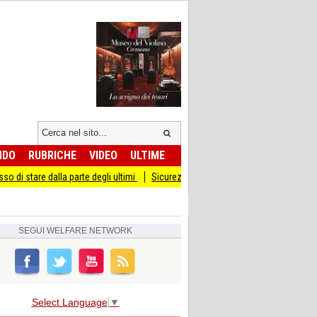
NDO
RUBRICHE
VIDEO
ULTIME
a parte degli ultimi
Sicurezza I Giovani Democratici ribattono ai Giovani di Frat
SEGUI
WELFARE NETWORK
Select Language
▼