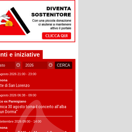
nti e iniziative
Agosto 2026 21:00 - 23:00
mona
tte di San Lorenzo
Agosto 2026 06:38 - 09:00
co ex Parmigiano
ica 30 agosto torna il concerto all’alba
un Dorma”
Settembre 2026 09:00 - 14:00
mona