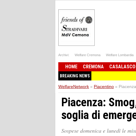
Archivi:
Welfare Cremona
Welfare Lombardia
HOME
CREMONA
CASALASCO
BREAKING NEWS
WelfareNetwork
»
Piacentino
»
Piacenza:
Piacenza: Smog, 
soglia di emerg
Sospese domenica e lunedì le misu