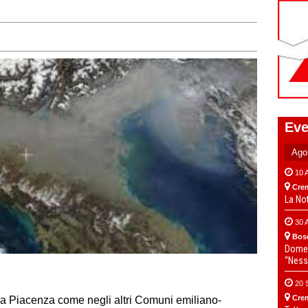
e
Eve
10 
Cre
La No
30 
Bos
Domen
“Ness
20 
Cre
, a Piacenza come negli altri Comuni emiliano-