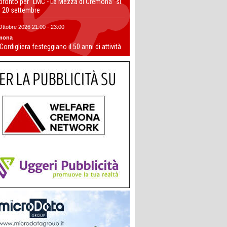
 pronto per “LMC - La Mezza di Cremona” si
il 20 settembre
Ottobre 2026 21:00 - 23:00
mona
 Cordigliera festeggiano il 50 anni di attività