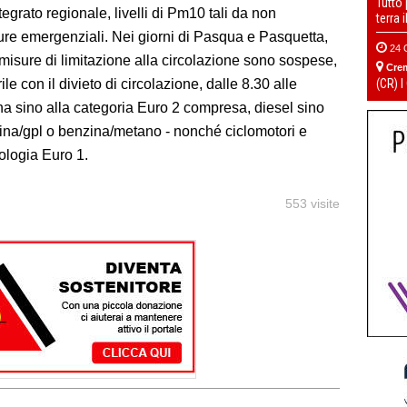
Tutto
tegrato regionale,
livelli di Pm10 tali da non
terra 
sure emergenziali
. Nei giorni di Pasqua e Pasquetta,
24 
misure di limitazione alla circolazione sono sospese,
Cre
(CR) I
le con il divieto di circolazione, dalle 8.30 alle
na sino alla categoria Euro 2 compresa, diesel sino
zina/gpl o benzina/metano - nonché ciclomotori e
pologia Euro 1.
553 visite