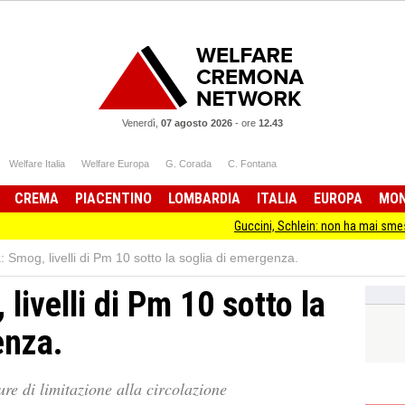
Venerdì,
07 agosto 2026
-
ore
12.43
Welfare Italia
Welfare Europa
G. Corada
C. Fontana
CREMA
PIACENTINO
LOMBARDIA
ITALIA
EUROPA
MO
Guccini, Schlein: non ha mai smesso di stare dall
 Smog, livelli di Pm 10 sotto la soglia di emergenza.
livelli di Pm 10 sotto la
enza.
re di limitazione alla circolazione