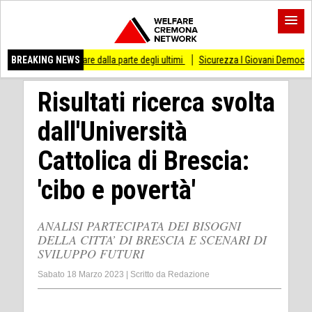
di stare dalla parte degli ultimi
BREAKING NEWS
Sicurezza I Giovani Democratici ribattono ai Gi
Risultati ricerca svolta
dall'Università
Cattolica di Brescia:
'cibo e povertà'
ANALISI PARTECIPATA DEI BISOGNI
DELLA CITTA’ DI BRESCIA E SCENARI DI
SVILUPPO FUTURI
Sabato 18 Marzo 2023
|
Scritto da
Redazione