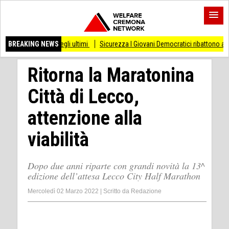
e degli ultimi
BREAKING NEWS
Sicurezza I Giovani Democratici ribattono ai Giovani di Fratellli d
Ritorna la Maratonina
Città di Lecco,
attenzione alla
viabilità
Dopo due anni riparte con grandi novità la 13^
edizione dell’attesa Lecco City Half Marathon
Mercoledì 02 Marzo 2022
|
Scritto da
Redazione