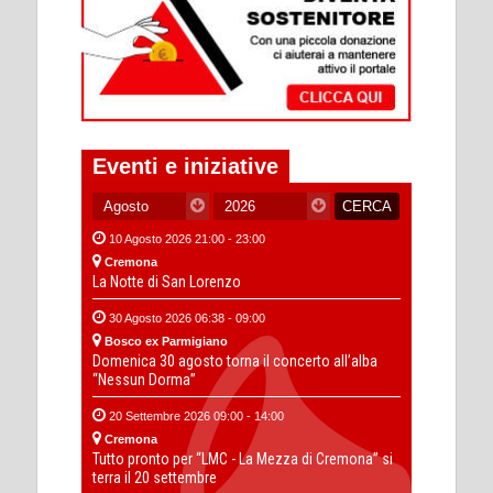
Eventi e iniziative
10 Agosto 2026 21:00 - 23:00
Cremona
La Notte di San Lorenzo
30 Agosto 2026 06:38 - 09:00
Bosco ex Parmigiano
Domenica 30 agosto torna il concerto all’alba
“Nessun Dorma”
20 Settembre 2026 09:00 - 14:00
Cremona
Tutto pronto per “LMC - La Mezza di Cremona” si
terra il 20 settembre