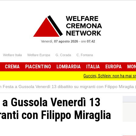
Venerdì,
07 agosto 2026
-
ore
07.42
Welfare Italia
Welfare Europa
G. Corada
C. Fontana
CREMA
PIACENTINO
LOMBARDIA
ITALIA
EUROPA
MO
Guccini, Schlein: non ha mai smesso di sta
in Festa a Gussola Venerdì 13 dibattito su migranti con Filippo Miraglia 
a a Gussola Venerdì 13
ranti con Filippo Miraglia