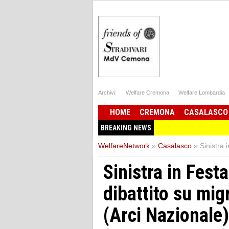
Archivi:
Welfare Cremona
Welfare Lombardia
HOME
CREMONA
CASALASCO
BREAKING NEWS
WelfareNetwork
»
Casalasco
»
Sinistra 
Sinistra in Fest
dibattito su mig
(Arci Nazionale)