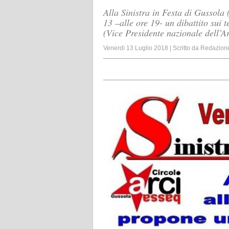
Alla Sinistra in Festa di Gussola 
13 –alle ore 19- un dibattito sui 
(Vice Presidente nazionale dell’Ar
Venerdì 13 Luglio 2018
|
Scritto da
Redazion