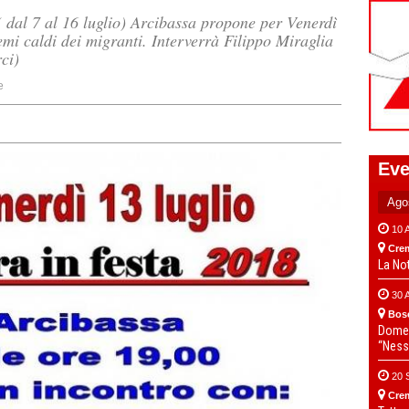
( dal 7 al 16 luglio) Arcibassa propone per Venerdì
temi caldi dei migranti. Interverrà Filippo Miraglia
ci)
e
Eve
10 
Cre
La No
30 
Bos
Domen
“Ness
20 
Cre