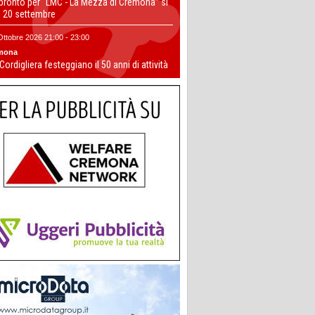
 pronto per “LMC - La Mezza di Cremona” si
il 20 settembre
Ottobre 2026 21:00 - 23:00
mona
 Cordigliera festeggiano il 50 anni di attività