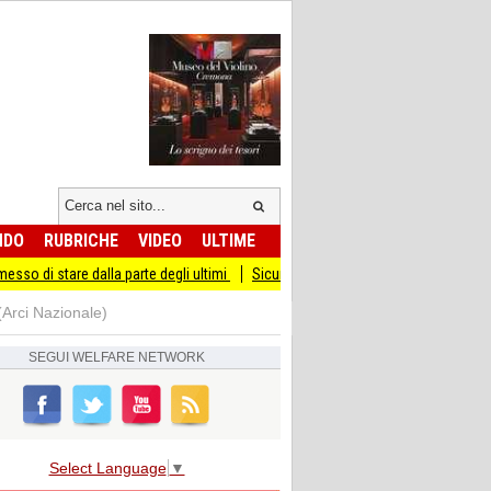
NDO
RUBRICHE
VIDEO
ULTIME
re dalla parte degli ultimi
Sicurezza I Giovani Democratici ribattono ai Giovani 
(Arci Nazionale)
SEGUI
WELFARE NETWORK
Select Language
▼