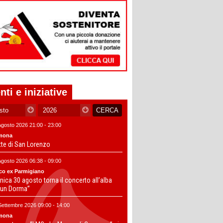
nti e iniziative
Agosto 2026 21:00 - 23:00
mona
tte di San Lorenzo
Agosto 2026 06:38 - 09:00
co ex Parmigiano
ica 30 agosto torna il concerto all’alba
un Dorma”
Settembre 2026 09:00 - 14:00
mona