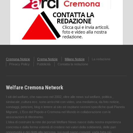
Cremona Notizie
Crema Notizie
Milano Notizie
La redazione
Privacy Policy
Pubblicità
Contatta la redazione
Welfare Cremona Network
I siti del welfare, che nascono nel 2002, oltre alle news sul welfare, politica ,
sindacale ,cultura ecc. sono arricchiti con video, una mediateca, da foto notizie,
sondaggi, petizioni, blog e lettere al sito ed ospitano sezioni specifiche quali Pianeta
Migranti , L'Eco del Popolo e Cremona nel Mondo in collaborazione con le
associazioni di riferimento.
L'idea di costruire la rete dei portali Welfare News nasce dalla nostra esperienza
concreta e dalla ferma volontà di credere nei valori della solidarietà, delle pari
opportunità e dei diritti alla persona, sui quali siamo convinti, vada fatta più