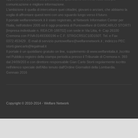
comunicazione e migliore informazione.
L'ambizione è quella di intercettare quei cittadini, giovani o anziani, che abbiamo la
voglia di affrontare questi temi con uno sguardo lungo verso il futuro.
Il portale welfarenetwork.it è stato registrato, al Network Information Center per
l'Italia, nell’ottobre 2005 ed è oggi proprietà di Puntowelfare di GIANCARLO STORTI
[Impresa individuale n. REA CR-188702] con sede in Via Litta, 4- Cap 26100
Cremona con P.IVA 01493300196 e C.F. STRGCR51C10D150T. Tel. e Fax
0372.453429 . E-mail di servizio puntowelfare@welfarenetwork.it ; indirizzo PEC
storti.giancarlo@legalmail.it
Il portale è un quotidiano gratuito on line, supplemento di www.welfareitalia.it ,Iscritto
nel Pubblico registro della stampa periodica presso il Tribunale di Cremona n. 393
dal 24/09/203 e con direttore responsabile Gian Carlo Storti regolarmente iscritto
nell’elenco speciale dell’Albo tenuto dall’Ordine Giornalisti della Lombardia.
Gennaio 2016
Copyright © 2010-2014 - Welfare Network