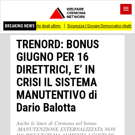
la parte degli ultimi
BREAKING NEWS
Sicurezza I Giovani Democratici ribattono ai Giovani di Frat
TRENORD: BONUS
GIUGNO PER 16
DIRETTRICI, E’ IN
CRISI IL SISTEMA
MANUTENTIVO di
Dario Balotta
Anche le linee di Cremona nel bonus
.MANUTENZIONE ESTERNALIZZATA NON