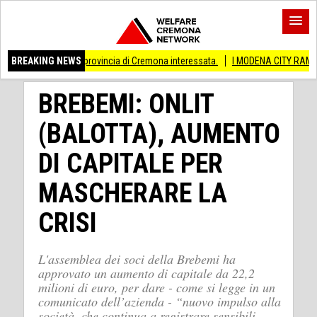
Anche provincia di Cremona interessata.
BREAKING NEWS
I MODENA CITY RAMBLERS ARRIVAN
BREBEMI: ONLIT
(BALOTTA), AUMENTO
DI CAPITALE PER
MASCHERARE LA
CRISI
L'assemblea dei soci della Brebemi ha
approvato un aumento di capitale da 22,2
milioni di euro, per dare - come si legge in un
comunicato dell’azienda - “nuovo impulso alla
società, che continua a registrare sensibili