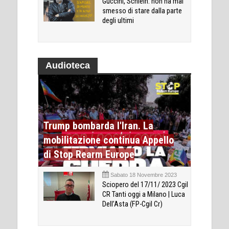
Guccini, Schlein: non ha mai
smesso di stare dalla parte
degli ultimi
Audioteca
Trump bombarda l'Iran. La
mobilitazione continua Appello
di Stop Rearm Europe
Sabato 18 Novembre 2023
Sciopero del 17/11/ 2023 Cgil
CR Tanti oggi a Milano | Luca
Dell’Asta (FP-Cgil Cr)