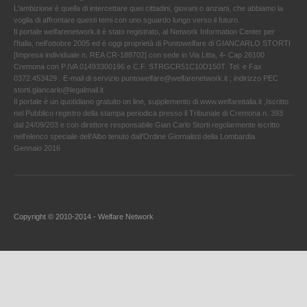
L'ambizione è quella di intercettare quei cittadini, giovani o anziani, che abbiamo la
voglia di affrontare questi temi con uno sguardo lungo verso il futuro.
Il portale welfarenetwork.it è stato registrato, al Network Information Center per
l'Italia, nell’ottobre 2005 ed è oggi proprietà di Puntowelfare di GIANCARLO STORTI
[Impresa individuale n. REA CR-188702] con sede in Via Litta, 4- Cap 26100
Cremona con P.IVA 01493300196 e C.F. STRGCR51C10D150T. Tel. e Fax
0372.453429 . E-mail di servizio puntowelfare@welfarenetwork.it ; indirizzo PEC
storti.giancarlo@legalmail.it
Il portale è un quotidiano gratuito on line, supplemento di www.welfareitalia.it ,Iscritto
nel Pubblico registro della stampa periodica presso il Tribunale di Cremona n. 393
dal 24/09/203 e con direttore responsabile Gian Carlo Storti regolarmente iscritto
nell’elenco speciale dell’Albo tenuto dall’Ordine Giornalisti della Lombardia.
Gennaio 2016
Copyright © 2010-2014 - Welfare Network