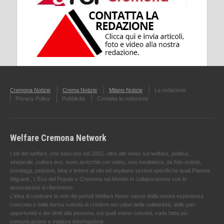
Cremona Notizie
Crema Notizie
Milano Notizie
La redazione
Privacy Policy
Pubblicità
Contatta la redazione
Welfare Cremona Network
I siti del welfare, che nascono nel 2002, oltre alle news sul welfare, politica ,
sindacale ,cultura ecc. sono arricchiti con video, una mediateca, da foto notizie,
sondaggi, petizioni, blog e lettere al sito ed ospitano sezioni specifiche quali Pianeta
Migranti , L'Eco del Popolo e Cremona nel Mondo in collaborazione con le
associazioni di riferimento.
L'idea di costruire la rete dei portali Welfare News nasce dalla nostra esperienza
concreta e dalla ferma volontà di credere nei valori della solidarietà, delle pari
opportunità e dei diritti alla persona, sui quali siamo convinti, vada fatta più
comunicazione e migliore informazione.