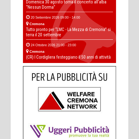
Domenica 30 agosto torna il concerto all’alba
“Nessun Dorma”
20 Settembre 2026 09:00 - 14:00
Cremona
Tutto pronto per “LMC - La Mezza di Cremona” si
terra il 20 settembre
24 Ottobre 2026 21:00 - 23:00
Cremona
(CR) I Cordigliera festeggiano il 50 anni di attività