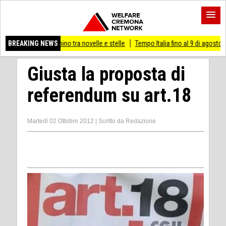
nino tra novelle e stelle
BREAKING NEWS
Tempo Italia fino al 9 di agosto
(Mi) PIANO STR
Giusta la proposta di
referendum su art.18
Martedì 02 Ottobre 2012
|
Scritto da
Redazione