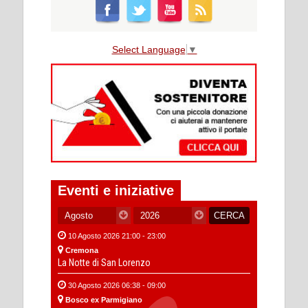
Select Language
▼
Eventi e iniziative
10 Agosto 2026 21:00 - 23:00
Cremona
La Notte di San Lorenzo
30 Agosto 2026 06:38 - 09:00
Bosco ex Parmigiano