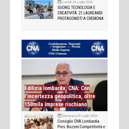
Lunedì 20 Luglio 2026
SUONO, TECNOLOGIA E
CREATIVITÀ: 21 LAUREANDI
PROTAGONISTI A CREMONA
Edilizia lombarda, CNA: Con
l’incertezza geopolitica, oltre
150mila imprese rischiano
Domenica 05 Luglio 2026
Consiglio CNA Lombardia
Pres. Bozzini:Competitività e