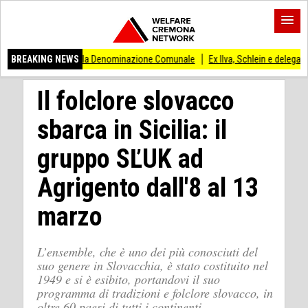
i Tùr la Denominazione Comunale
BREAKING NEWS
Ex Ilva, Schlein e delegazione Pd incontrano
Il folclore slovacco
sbarca in Sicilia: il
gruppo SĽUK ad
Agrigento dall'8 al 13
marzo
L’ensemble, che è uno dei più conosciuti del
suo genere in Slovacchia, è stato costituito nel
1949 e si è esibito, portandovi il suo
programma di tradizioni e folclore slovacco, in
oltre 60 paesi di tutti i continenti