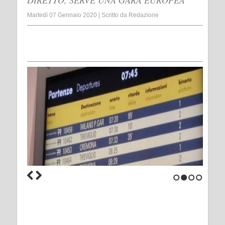
DIRETTO, SERVE UNA GARA EUROPEA
Martedì 07 Gennaio 2020
|
Scritto da
Redazione
1
2
3
4