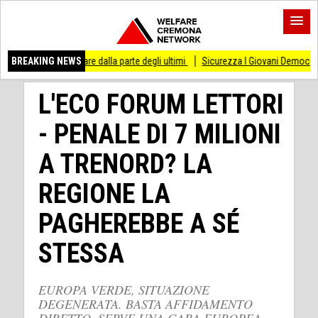
are dalla parte degli ultimi
BREAKING NEWS
Sicurezza I Giovani Democratici ribattono ai Giovani
L'ECO FORUM LETTORI
- PENALE DI 7 MILIONI
A TRENORD? LA
REGIONE LA
PAGHEREBBE A SÉ
STESSA
EUROPA VERDE, SITUAZIONE
DEGENERATA. BASTA AFFIDAMENTO