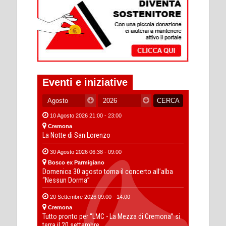
Eventi e iniziative
10 Agosto 2026 21:00 - 23:00
Cremona
La Notte di San Lorenzo
30 Agosto 2026 06:38 - 09:00
Bosco ex Parmigiano
Domenica 30 agosto torna il concerto all’alba
“Nessun Dorma”
20 Settembre 2026 09:00 - 14:00
Cremona
Tutto pronto per “LMC - La Mezza di Cremona” si
terra il 20 settembre