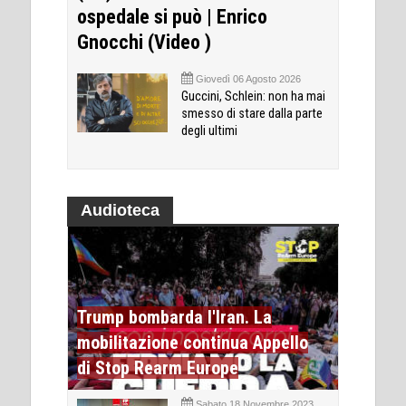
ospedale si può | Enrico
Gnocchi (Video )
Giovedì 06 Agosto 2026
Guccini, Schlein: non ha mai
smesso di stare dalla parte
degli ultimi
Audioteca
Trump bombarda l'Iran. La
mobilitazione continua Appello
di Stop Rearm Europe
Sabato 18 Novembre 2023