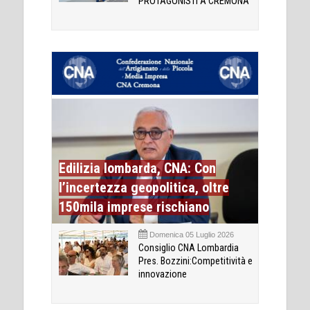
PROTAGONISTI A CREMONA
Edilizia lombarda, CNA: Con
l’incertezza geopolitica, oltre
150mila imprese rischiano
Domenica 05 Luglio 2026
Consiglio CNA Lombardia
Pres. Bozzini:Competitività e
innovazione