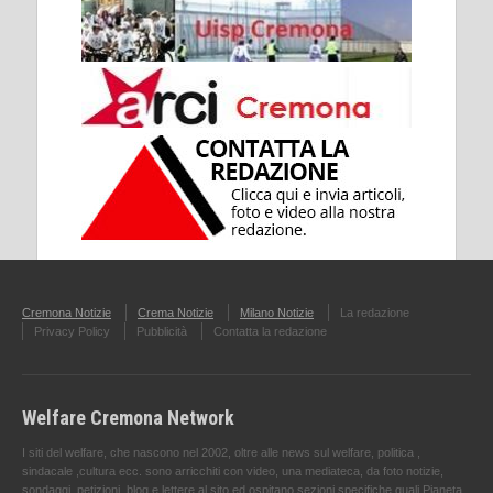
Cremona Notizie
Crema Notizie
Milano Notizie
La redazione
Privacy Policy
Pubblicità
Contatta la redazione
Welfare Cremona Network
I siti del welfare, che nascono nel 2002, oltre alle news sul welfare, politica ,
sindacale ,cultura ecc. sono arricchiti con video, una mediateca, da foto notizie,
sondaggi, petizioni, blog e lettere al sito ed ospitano sezioni specifiche quali Pianeta