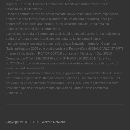
Migranti , L'Eco del Popolo e Cremona nel Mondo in collaborazione con le
associazioni di riferimento.
L'idea di costruire la rete dei portali Welfare News nasce dalla nostra esperienza
concreta e dalla ferma volontà di credere nei valori della solidarietà, delle pari
opportunità e dei diritti alla persona, sui quali siamo convinti, vada fatta più
comunicazione e migliore informazione.
L'ambizione è quella di intercettare quei cittadini, giovani o anziani, che abbiamo la
voglia di affrontare questi temi con uno sguardo lungo verso il futuro.
Il portale welfarenetwork.it è stato registrato, al Network Information Center per
l'Italia, nell’ottobre 2005 ed è oggi proprietà di Puntowelfare di GIANCARLO STORTI
[Impresa individuale n. REA CR-188702] con sede in Via Litta, 4- Cap 26100
Cremona con P.IVA 01493300196 e C.F. STRGCR51C10D150T. Tel. e Fax
0372.453429 . E-mail di servizio puntowelfare@welfarenetwork.it ; indirizzo PEC
storti.giancarlo@legalmail.it
Il portale è un quotidiano gratuito on line, supplemento di www.welfareitalia.it ,Iscritto
nel Pubblico registro della stampa periodica presso il Tribunale di Cremona n. 393
dal 24/09/203 e con direttore responsabile Gian Carlo Storti regolarmente iscritto
nell’elenco speciale dell’Albo tenuto dall’Ordine Giornalisti della Lombardia.
Gennaio 2016
Copyright © 2010-2014 - Welfare Network