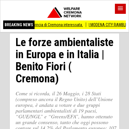
e provincia di Cremona interessata.
BREAKING NEWS
I MODENA CITY RAMBLERS ARRIVANO A
Le forze ambientaliste
in Europa e in Italia |
Benito Fiori (
Cremona)
Come si ricorda, il 26 Maggio, i 28 Stati
(compreso ancora il Regno Unito) dell’Unione
europea, è andata a votare e due gruppi
parlamentari ambientalisti di 19 paesi,
“GUE/NGL” e “Greens/EFA”, hanno ottenuto
un grande consenso, tanto che oggi possono
contare sul 14,2% del Parlamento europeo: 107