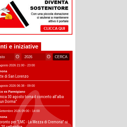
nti e iniziative
Agosto 2026 21:00 - 23:00
mona
tte di San Lorenzo
Agosto 2026 06:38 - 09:00
co ex Parmigiano
ica 30 agosto torna il concerto all’alba
un Dorma”
Settembre 2026 09:00 - 14:00
mona
 pronto per “LMC - La Mezza di Cremona” si
il 20 settembre