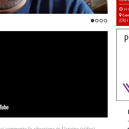
24 
Cre
(CR) I
1
2
3
4
 ci commenta la situazione in Ucraina (video)