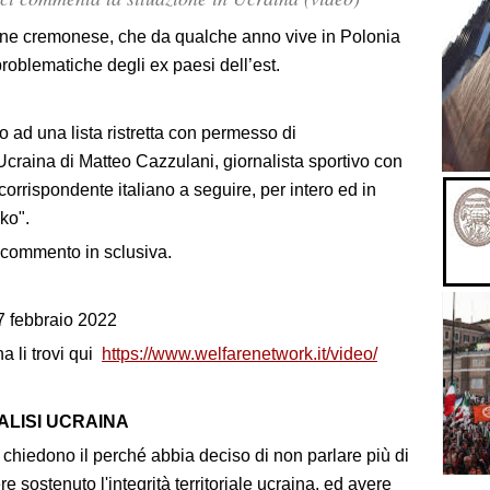
igine cremonese, che da qualche anno vive in Polonia
roblematiche degli ex paesi dell’est.
 ad una lista ristretta con permesso di
Ucraina di Matteo Cazzulani, giornalista sportivo con
 corrispondente italiano a seguire, per intero ed in
ko".
il commento in sclusiva.
7 febbraio 2022
na li trovi qui
https://www.welfarenetwork.it/video/
ALISI UCRAINA
i chiedono il perché abbia deciso di non parlare più di
 sostenuto l'integrità territoriale ucraina, ed avere