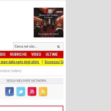
NDO
RUBRICHE
VIDEO
ULTIME
 parte degli ultimi
Sicurezza I Giovani Democratici ribattono ai Giovani di Frate
craina (video)
SEGUI
WELFARE NETWORK