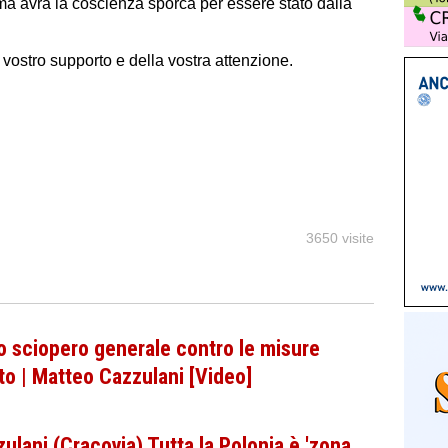
 ma avrà la coscienza sporca per essere stato dalla
vostro supporto e della vostra attenzione.
3650 visite
o sciopero generale contro le misure
rto | Matteo Cazzulani [Video]
ani (Cracovia) Tutta la Polonia è 'zona