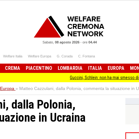
Sabato,
08 agosto 2026
-
ore
04.44
Welfare Italia
Welfare Europa
G. Corada
C. Fontana
CREMA
PIACENTINO
LOMBARDIA
ITALIA
EUROPA
MO
Guccini, Schlein: non ha mai smesso di stare dalla
 Europa
»
Matteo Cazzulani, dalla Polonia, commenta la situazione in U
, dalla Polonia,
uazione in Ucraina