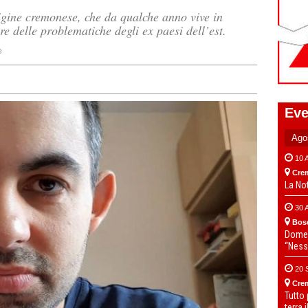
rigine cremonese, che da qualche anno vive in
e delle problematiche degli ex paesi dell’est.
e
Eve
10 
Cre
La No
30 
Bos
Domen
“Ness
20 
Cre
Tutto
terra 