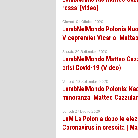
rossa’ [video]
Giovedì 01 Ottobre 2020
LombNelMondo Polonia Nuo
Vicepremier Vicario| Matteo
Sabato 26 Settembre 2020
LombNelMondo Matteo Cazzul
crisi Covid-19 (Video)
Venerdì 18 Settembre 2020
LombNelMondo Polonia: Kaczy
minoranza| Matteo Cazzulan
Lunedì 27 Luglio 2020
LnM La Polonia dopo le elezio
Coronavirus in crescita | M