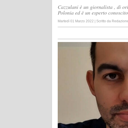
Cazzulani è un giornalista , di o
Polonia ed è un esperto conoscitor
Martedì 01 Marzo 2022
|
Scritto da
Redazion