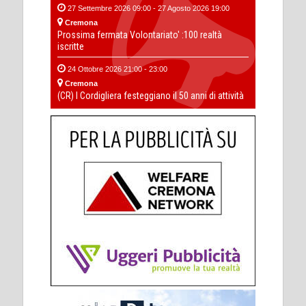
27 Settembre 2026 09:00 - 27 Agosto 2026 19:00
Cremona
Prossima fermata Volontariato' :100 realtà
iscritte
24 Ottobre 2026 21:00 - 23:00
Cremona
(CR) I Cordigliera festeggiano il 50 anni di attività