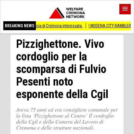
nche provincia di Cremona interessata.
BREAKING NEWS
I MODENA CITY RAMBLERS ARRIVANO
Pizzighettone. Vivo
cordoglio per la
scomparsa di Fulvio
Pesenti noto
esponente della Cgil
Aveva 75 anni ed era consigliere comunale per
la lista ‘Pizzighettone al Centro’ Il cordoglio
della Cgil e della Camera del Lavoro di
Cremona e delle strutture nazionali.