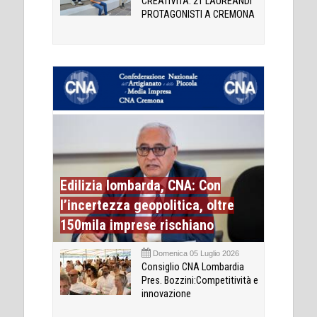
CREATIVITÀ: 21 LAUREANDI
PROTAGONISTI A CREMONA
Edilizia lombarda, CNA: Con
l’incertezza geopolitica, oltre
150mila imprese rischiano
Domenica 05 Luglio 2026
Consiglio CNA Lombardia
Pres. Bozzini:Competitività e
innovazione