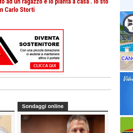
to ad un ragazzo e lo pianta a casa . Io sto
an Carlo Storti
Sondaggi online