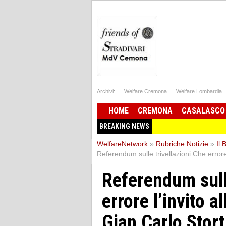
Archivi:
Welfare Cremona
Welfare Lombardia
HOME
CREMONA
CASALASCO
BREAKING NEWS
WelfareNetwork
»
Rubriche Notizie
»
Il 
Referendum sulle trivellazioni Che errore 
Referendum sulle
errore l’invito a
Gian Carlo Stort