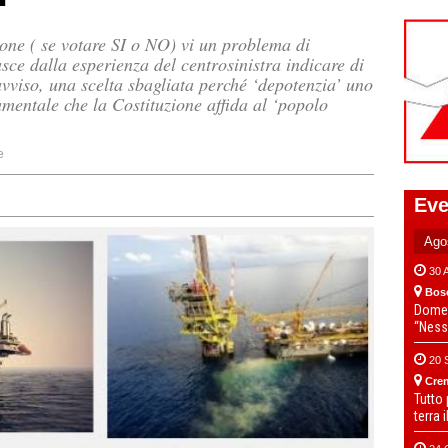
one ( se votare SI o NO) vi un problema di
sce dalla esperienza del centrosinistra indicare di
avviso, una scelta sbagliata perché ‘depotenzia’ uno
mentale che la Costituzione affida al ‘popolo
e
Eve
30 
Bos
Domen
“Ness
20 
Cre
Tutto
terra 