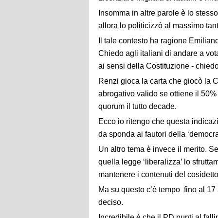
Insomma in altre parole è lo stesso
allora lo politicizzò al massimo tan
Il tale contesto ha ragione Emilian
Chiedo agli italiani di andare a vot
ai sensi della Costituzione - chie
Renzi gioca la carta che giocò la C
abrogativo valido se ottiene il 50% 
quorum il tutto decade.
Ecco io ritengo che questa indicaz
da sponda ai fautori della ‘democr
Un altro tema è invece il merito. S
quella legge ‘liberalizza’ lo sfrutt
mantenere i contenuti del cosidetto 
Ma su questo c’è tempo fino al 17 
deciso.
Incredibile è che il PD punti al fa