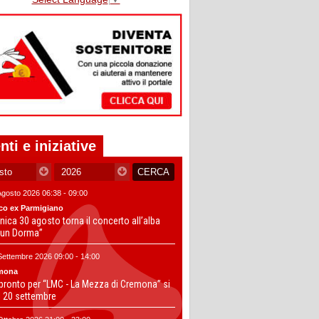
nti e iniziative
Agosto 2026 06:38 - 09:00
co ex Parmigiano
ica 30 agosto torna il concerto all’alba
un Dorma”
Settembre 2026 09:00 - 14:00
mona
 pronto per “LMC - La Mezza di Cremona” si
il 20 settembre