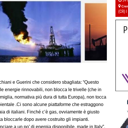
24 
Cre
(CR) I
chiani e Guerini che considero sbagliata: “Questo
e energie rinnovabili, non blocca le trivelle (che in
 miglia, normativa più dura di tutta Europa), non tocca
mbientale .Ci sono alcune piattaforme che estraggono
ia di italiani. Finché c’è gas, ovviamente è giusto
a bloccarle dopo avere costruito gli impianti.
unciare a un po’ di energia disponibile, made in Italy”.