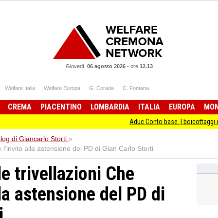
Giovedì,
06 agosto 2026
-
ore
12.13
Welfare Italia
Welfare Europa
G. Corada
C. Fontana
CREMA
PIACENTINO
LOMBARDIA
ITALIA
EUROPA
MO
Aduc Conto base. I boicottaggi delle banch
Blog di Giancarlo Storti
»
l’invito alla astensione del PD di Gian Carlo Storti
 trivellazioni Che
lla astensione del PD di
i