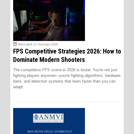
Mercoledì 21 Gennaio 2026
FPS Competitive Strategies 2026: How to
Dominate Modern Shooters
The competitive FPS scene in 2026 is brutal. You're not just
fighting players anymore—you're fighting algorithms, hardware
bans, and detection systems that learn faster than you can
adapt.