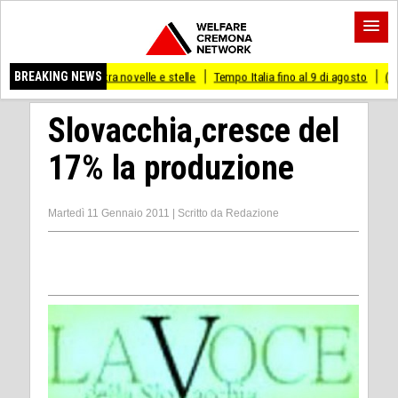
tra novelle e stelle
BREAKING NEWS
Tempo Italia fino al 9 di agosto
(Mi) PIANO STRAORD
Slovacchia,cresce del
17% la produzione
Martedì 11 Gennaio 2011
|
Scritto da
Redazione