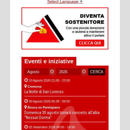
Select Language
▼
Eventi e iniziative
10 Agosto 2026 21:00 - 23:00
Cremona
La Notte di San Lorenzo
30 Agosto 2026 06:38 - 09:00
Bosco ex Parmigiano
Domenica 30 agosto torna il concerto all’alba
“Nessun Dorma”
20 Settembre 2026 09:00 - 14:00