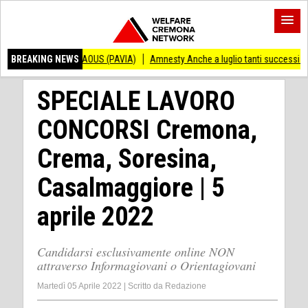
NZO ANDRAOUS (PAVIA)
BREAKING NEWS
Amnesty Anche a luglio tanti successi ed ingiustizi
SPECIALE LAVORO
CONCORSI Cremona,
Crema, Soresina,
Casalmaggiore | 5
aprile 2022
Candidarsi esclusivamente online NON
attraverso Informagiovani o Orientagiovani
Martedì 05 Aprile 2022
|
Scritto da
Redazione