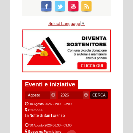
Select Language
▼
Eventi e iniziative
10 Agosto 2026 21:00 - 23:00
Cremona
La Notte di San Lorenzo
30 Agosto 2026 06:38 - 09:00
Bosco ex Parmigiano