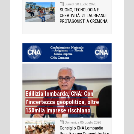
Lunedì 20 Luglio 2026
SUONO, TECNOLOGIA E
CREATIVITÀ: 21 LAUREANDI
PROTAGONISTI A CREMONA
Edilizia lombarda, CNA: Con
l’incertezza geopolitica, oltre
150mila imprese rischiano
Domenica 05 Luglio 2026
Consiglio CNA Lombardia
Pres. Bozzini:Competitività e