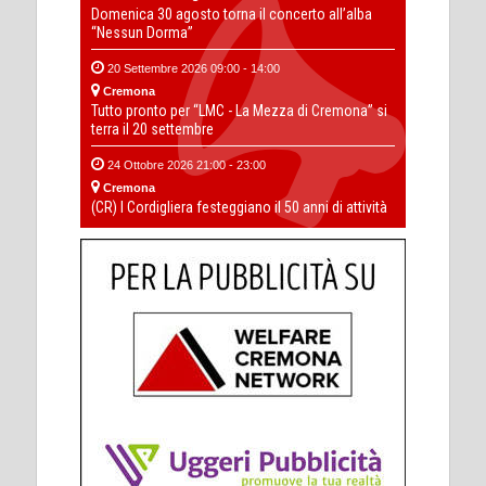
Domenica 30 agosto torna il concerto all’alba
“Nessun Dorma”
20 Settembre 2026 09:00 - 14:00
Cremona
Tutto pronto per “LMC - La Mezza di Cremona” si
terra il 20 settembre
24 Ottobre 2026 21:00 - 23:00
Cremona
(CR) I Cordigliera festeggiano il 50 anni di attività