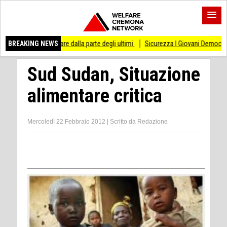
are dalla parte degli ultimi
BREAKING NEWS
Sicurezza I Giovani Democratici ribattono ai Giovani
Sud Sudan, Situazione
alimentare critica
Mercoledì 22 Febbraio 2012
|
Scritto da
Redazione