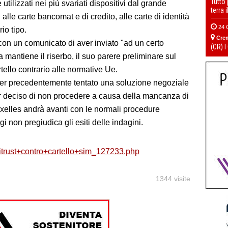
Tutto
ilizzati nei più svariati dispositivi dal grande
terra 
alle carte bancomat e di credito, alle carte di identità
24 
io tipo.
Cre
con un comunicato di aver inviato "ad un certo
(CR) I
a mantiene il riserbo, il suo parere preliminare sul
ello contrario alle normative Ue.
er precedentemente tentato una soluzione negoziale
er deciso di non procedere a causa della mancanza di
uxelles andrà avanti con le normali procedure
ggi non pregiudica gli esiti delle indagini.
ntitrust+contro+cartello+sim_127233.php
1344 visite