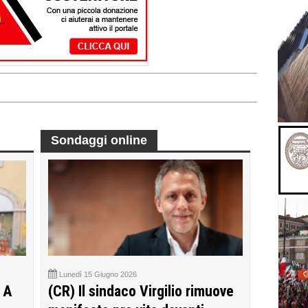
Sondaggi online
Lunedì 15 Giugno 2026
 A
(CR) Il sindaco Virgilio rimuove