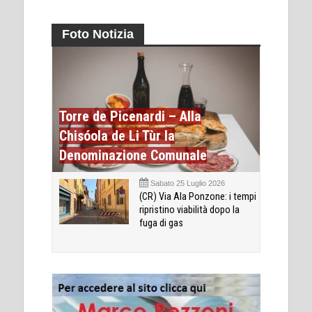
Foto Notizia
Torre de Picenardi – Alla
Chisóola de Li Tùr la
Denominazione Comunale
Sabato 25 Luglio 2026
(CR) Via Ala Ponzone: i tempi
ripristino viabilità dopo la
fuga di gas