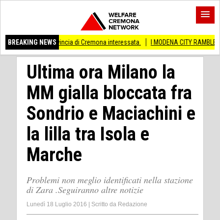
rovincia di Cremona interessata.
BREAKING NEWS
I MODENA CITY RAMBLERS ARRIVANO A CR
Ultima ora Milano la
MM gialla bloccata fra
Sondrio e Maciachini e
la lilla tra Isola e
Marche
Problemi non meglio identificati nella stazione
di Zara .Seguiranno altre notizie
Lunedì 18 Luglio 2016
|
Scritto da
Redazione