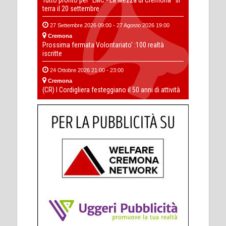
Tutto pronto per “LMC - La Mezza di Cremona” si
terra il 20 settembre
27 Settembre 2026 09:00 - 27 Agosto 2026 19:00
Cremona
Prossima fermata Volontariato' :100 realtà
iscritte
24 Ottobre 2026 21:00 - 23:00
Cremona
(CR) I Cordigliera festeggiano il 50 anni di attività