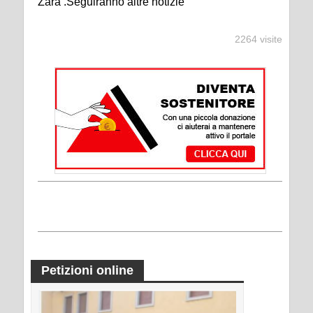
Zara .Seguiranno altre notizie
2264 visite
Petizioni online