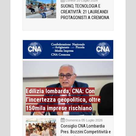
Lunedì 20 Luglio 2026
SUONO, TECNOLOGIA E
CREATIVITÀ: 21 LAUREANDI
PROTAGONISTI A CREMONA
Edilizia lombarda, CNA: Con
l’incertezza geopolitica, oltre
150mila imprese rischiano
Domenica 05 Luglio 2026
Consiglio CNA Lombardia
Pres. Bozzini:Competitività e