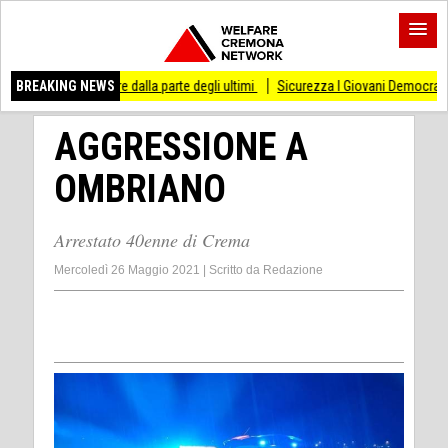
are dalla parte degli ultimi
BREAKING NEWS
Sicurezza I Giovani Democratici ribattono ai Giovani
AGGRESSIONE A
OMBRIANO
Arrestato 40enne di Crema
Mercoledì 26 Maggio 2021
|
Scritto da
Redazione