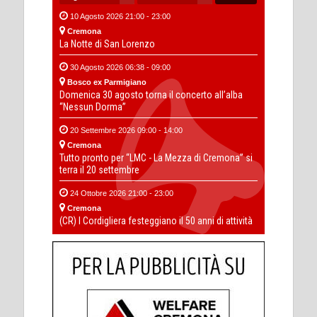
10 Agosto 2026 21:00 - 23:00
Cremona
La Notte di San Lorenzo
30 Agosto 2026 06:38 - 09:00
Bosco ex Parmigiano
Domenica 30 agosto torna il concerto all’alba
“Nessun Dorma”
20 Settembre 2026 09:00 - 14:00
Cremona
Tutto pronto per “LMC - La Mezza di Cremona” si
terra il 20 settembre
24 Ottobre 2026 21:00 - 23:00
Cremona
(CR) I Cordigliera festeggiano il 50 anni di attività