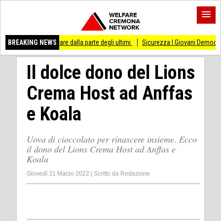
sso di stare dalla parte degli ultimi
BREAKING NEWS
Sicurezza I Giovani Democratici ribattono 
Il dolce dono del Lions
Crema Host ad Anffas
e Koala
Uova di cioccolato per rinascere insieme. Ecco
il dono del Lions Crema Host ad Anffas e
Koala
Giovedì 31 Marzo 2022
|
Scritto da
Redazione