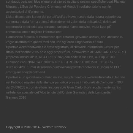
sondaggi, petizioni, blog e lettere al sito ed ospitano sezioni specifiche quali Pianeta
Migranti , L'Eco del Popolo e Cremona nel Mondo in collaborazione con le
associazioni di riferimento.
L'idea di costruire la rete dei portali Welfare News nasce dalla nostra esperienza
concreta e dalla ferma volontà di credere nei valori della solidarietà, delle pari
opportunità e dei diritti alla persona, sui quali siamo convinti, vada fatta più
comunicazione e migliore informazione.
L'ambizione è quella di intercettare quei cittadini, giovani o anziani, che abbiamo la
voglia di affrontare questi temi con uno sguardo lungo verso il futuro.
Il portale welfarenetwork.it è stato registrato, al Network Information Center per
l'Italia, nell’ottobre 2005 ed è oggi proprietà di Puntowelfare di GIANCARLO STORTI
[Impresa individuale n. REA CR-188702] con sede in Via Litta, 4- Cap 26100
Cremona con P.IVA 01493300196 e C.F. STRGCR51C10D150T. Tel. e Fax
0372.453429 . E-mail di servizio puntowelfare@welfarenetwork.it ; indirizzo PEC
storti.giancarlo@legalmail.it
Il portale è un quotidiano gratuito on line, supplemento di www.welfareitalia.it ,Iscritto
nel Pubblico registro della stampa periodica presso il Tribunale di Cremona n. 393
dal 24/09/203 e con direttore responsabile Gian Carlo Storti regolarmente iscritto
nell’elenco speciale dell’Albo tenuto dall’Ordine Giornalisti della Lombardia.
Gennaio 2016
Copyright © 2010-2014 - Welfare Network