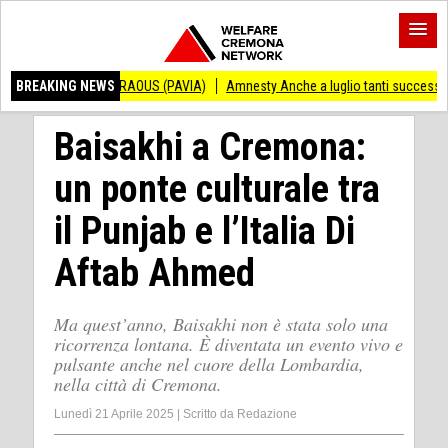
NDRAOUS (PAVIA)
BREAKING NEWS
Amnesty Anche a luglio tanti successi ed ingiustizie
Pi
Baisakhi a Cremona:
un ponte culturale tra
il Punjab e l’Italia Di
Aftab Ahmed
Ma quest’anno, Baisakhi non è stata solo una
ricorrenza lontana. È diventata un evento vivo e
pulsante anche nel cuore della Lombardia,
nella città di Cremona.
Lunedì 21 Aprile 2025
|
Scritto da
Redazione