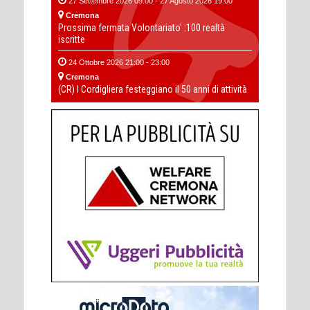
27 Settembre 2026 09:00 - 27 Agosto 2026 19:00
Cremona
Prossima fermata Volontariato' :100 realtà
iscritte
24 Ottobre 2026 21:00 - 23:00
Cremona
(CR) I Cordigliera festeggiano il 50 anni di attività