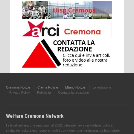
Cremona Notizie
Crema Notizie
Milano Notizie
La redazione
Privacy Policy
Pubblicità
Contatta la redazione
Welfare Cremona Network
I siti del welfare, che nascono nel 2002, oltre alle news sul welfare, politica ,
sindacale ,cultura ecc. sono arricchiti con video, una mediateca, da foto notizie,