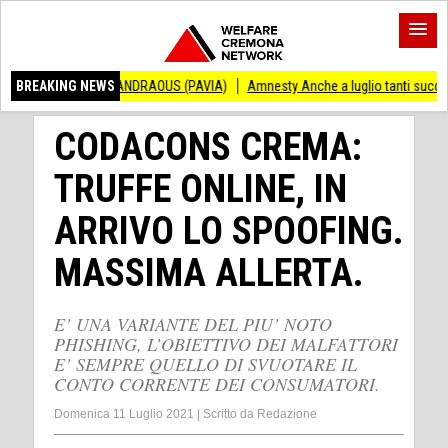
ENZO ANDRAOUS (PAVIA)
BREAKING NEWS
Amnesty Anche a luglio tanti successi ed ingiustiz
CODACONS CREMA:
TRUFFE ONLINE, IN
ARRIVO LO SPOOFING.
MASSIMA ALLERTA.
E’ UNA VARIANTE DEL PIU’ NOTO
PHISHING, L’OBIETTIVO DEI MALFATTORI
E’ SEMPRE QUELLO DI SVUOTARE IL
CONTO CORRENTE DEI CONSUMATORI.
Domenica 11 Luglio 2021
|
Scritto da
Redazione