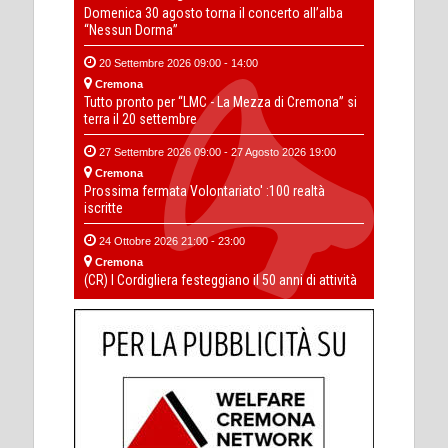
Domenica 30 agosto torna il concerto all’alba
“Nessun Dorma”
20 Settembre 2026 09:00 - 14:00
Cremona
Tutto pronto per “LMC - La Mezza di Cremona” si
terra il 20 settembre
27 Settembre 2026 09:00 - 27 Agosto 2026 19:00
Cremona
Prossima fermata Volontariato' :100 realtà
iscritte
24 Ottobre 2026 21:00 - 23:00
Cremona
(CR) I Cordigliera festeggiano il 50 anni di attività