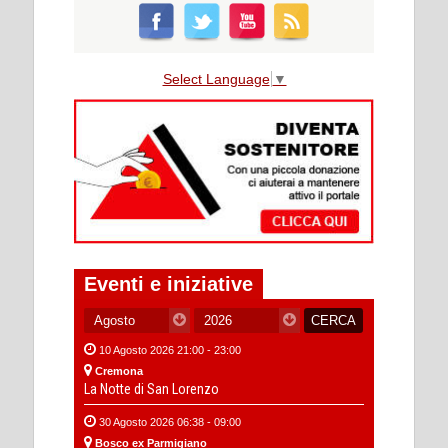
Select Language
▼
Eventi e iniziative
10 Agosto 2026 21:00 - 23:00
Cremona
La Notte di San Lorenzo
30 Agosto 2026 06:38 - 09:00
Bosco ex Parmigiano