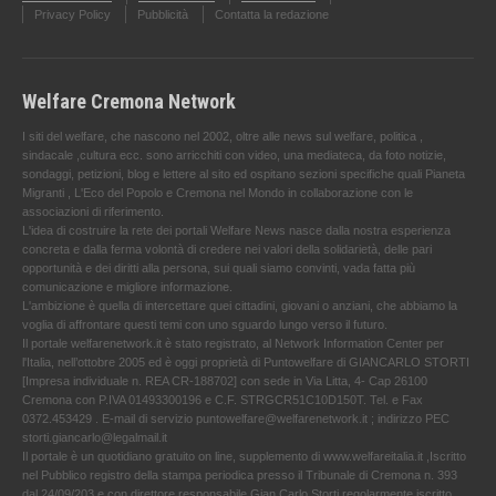
Privacy Policy
Pubblicità
Contatta la redazione
Welfare Cremona Network
I siti del welfare, che nascono nel 2002, oltre alle news sul welfare, politica ,
sindacale ,cultura ecc. sono arricchiti con video, una mediateca, da foto notizie,
sondaggi, petizioni, blog e lettere al sito ed ospitano sezioni specifiche quali Pianeta
Migranti , L'Eco del Popolo e Cremona nel Mondo in collaborazione con le
associazioni di riferimento.
L'idea di costruire la rete dei portali Welfare News nasce dalla nostra esperienza
concreta e dalla ferma volontà di credere nei valori della solidarietà, delle pari
opportunità e dei diritti alla persona, sui quali siamo convinti, vada fatta più
comunicazione e migliore informazione.
L'ambizione è quella di intercettare quei cittadini, giovani o anziani, che abbiamo la
voglia di affrontare questi temi con uno sguardo lungo verso il futuro.
Il portale welfarenetwork.it è stato registrato, al Network Information Center per
l'Italia, nell’ottobre 2005 ed è oggi proprietà di Puntowelfare di GIANCARLO STORTI
[Impresa individuale n. REA CR-188702] con sede in Via Litta, 4- Cap 26100
Cremona con P.IVA 01493300196 e C.F. STRGCR51C10D150T. Tel. e Fax
0372.453429 . E-mail di servizio puntowelfare@welfarenetwork.it ; indirizzo PEC
storti.giancarlo@legalmail.it
Il portale è un quotidiano gratuito on line, supplemento di www.welfareitalia.it ,Iscritto
nel Pubblico registro della stampa periodica presso il Tribunale di Cremona n. 393
dal 24/09/203 e con direttore responsabile Gian Carlo Storti regolarmente iscritto